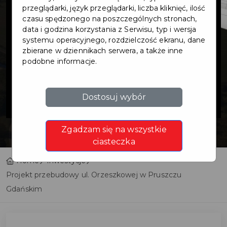
przebudowy ul.
przeglądarki, język przeglądarki, liczba kliknięć, ilość
czasu spędzonego na poszczególnych stronach,
data i godzina korzystania z Serwisu, typ i wersja
Orzeszkowej w
systemu operacyjnego, rozdzielczość ekranu, dane
zbierane w dziennikach serwera, a także inne
podobne informacje.
Pruszczu
Gdańskim
Dostosuj wybór
Zgadzam się na wszystkie
ciasteczka
Home
Inwestycje
Projekt przebudowy ul. Orzeszkowej w Pruszczu
Gdańskim