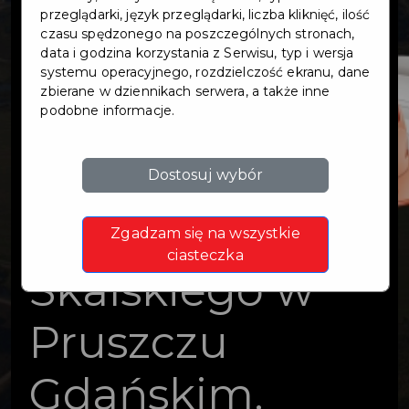
układu
przeglądarki, język przeglądarki, liczba kliknięć, ilość
czasu spędzonego na poszczególnych stronach,
data i godzina korzystania z Serwisu, typ i wersja
drogowego na
systemu operacyjnego, rozdzielczość ekranu, dane
zbierane w dziennikach serwera, a także inne
podobne informacje.
dz. nr
10/141,299/2 -
Dostosuj wybór
sięgacz ul.
Zgadzam się na wszystkie
ciasteczka
Skalskiego w
Pruszczu
Gdańskim.