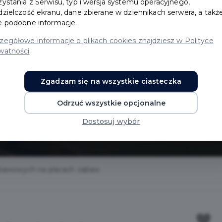
zystania z Serwisu, typ i wersja systemu operacyjnego,
dzielczość ekranu, dane zbierane w dziennikach serwera, a takż
e podobne informacje.
zegółowe informacje o plikach cookies znajdziesz w Polityce
ządzeń
watności
 na
Zgadzam się na wszystkie ciasteczka
Odrzuć wszystkie opcjonalne
aw
Dostosuj wybór
bawowych na placach zabaw