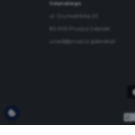
Gdańskiego
ul. Grunwaldzka 20
83-000 Pruszcz Gdański
urzad@pruszcz-gdanski.pl