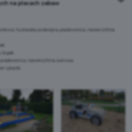
ch na placach zabaw
orkout, huśtawka podwójna, piaskownica, nawierzchnia
ak.
 bujak.
piaskownica, nawierzchnia żwirowa.
r rybacki.