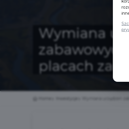
kor
roz
inn
Szc
Wymiana ur
pry
zabawowych
placach zab
Home
Inwestycje
Wymiana urządzeń za