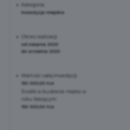
Kategoria:
Inwestycje miejskie
Okres realizacji:
od sierpnia 2020
do września 2020
Wartość całej inwestycji:
150 000,00
PLN
Środki w budżecie miasta w
roku bieżącym:
150 000,00
PLN