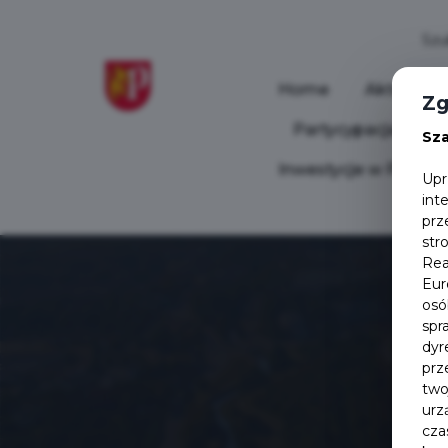
Home
Aktualnoś
Zg
Partycypacja Społ
Sz
Inwestycje w Pruszc
Upr
int
prz
str
Rea
Eur
osó
spr
dyr
prz
two
urz
cza