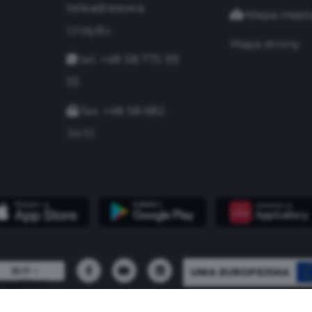
teleadresowa
Mapa miast
Urzędu
Mapa strony
tel. +48 58 775 99
55
fax. +48 58 682
34 51
UNIA EUROPEJSKA