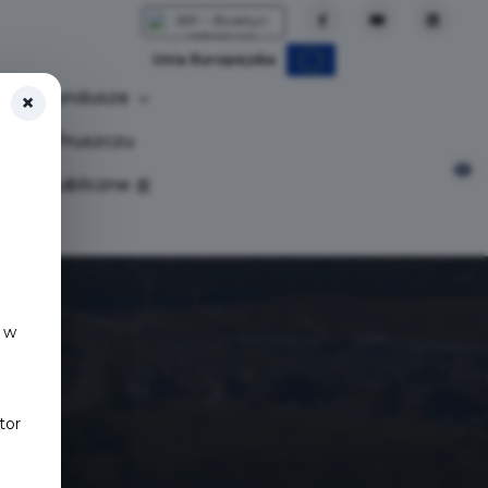
Unia Europejska
Fundusze
×
tuj w Pruszczu
nia publiczne
 w
tor