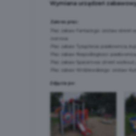
Wymiana urządzeń zabawowy
Zakres prac:
Plac zabaw Fantazego: zestaw street w
żwirowa.
Plac zabaw Tysiąclecia: piaskownica, buj
Plac zabaw Niepodległości: piaskownica,
Plac zabaw Spacerowa: street workout, 
Plac zabaw Wróblewskiego: zestaw Kute
Zdjęcia po: