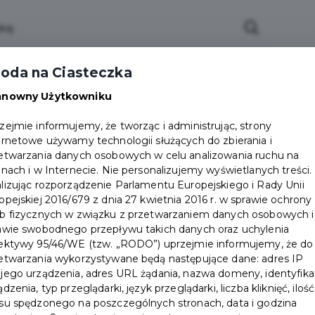
ci
Wydarzenia
O Mieście
Kultura i Sport
oda na Ciasteczka
eczna
Programy
Czyste miasto
Zainwes
anowny Użytkowniku
zu
Mapa Miasta
Załatw sprawę
Zamówie
zejmie informujemy, że tworząc i administrując, strony
ernetowe używamy technologii służących do zbierania i
Ochrona ludności
etwarzania danych osobowych w celu analizowania ruchu na
onach i w Internecie. Nie personalizujemy wyświetlanych treści.
lizując rozporządzenie Parlamentu Europejskiego i Rady Unii
opejskiej 2016/679 z dnia 27 kwietnia 2016 r. w sprawie ochrony
b fizycznych w związku z przetwarzaniem danych osobowych i
awie swobodnego przepływu takich danych oraz uchylenia
ektywy 95/46/WE (tzw. „RODO”) uprzejmie informujemy, że do
etwarzania wykorzystywane będą następujące dane: adres IP
jego urządzenia, adres URL żądania, nazwa domeny, identyfika
ądzenia, typ przeglądarki, język przeglądarki, liczba kliknięć, ilość
su spędzonego na poszczególnych stronach, data i godzina