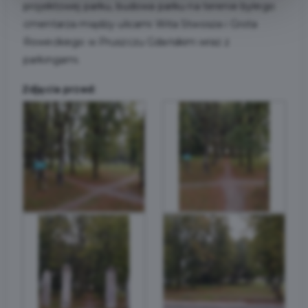
projektowej parku, budowa parku na terenie byłego
cmentarza między ulicami Wita Stwosza i Grota
Roweckiego w Pruszczu Gdańskim wraz z
parkingami.
Zdjęcia przed: