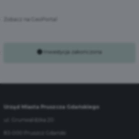
Zobacz na GeoPortal
Inwestycja zakończona
Urząd Miasta Pruszcza Gdańskiego
ul. Grunwaldzka 20
83-000 Pruszcz Gdański