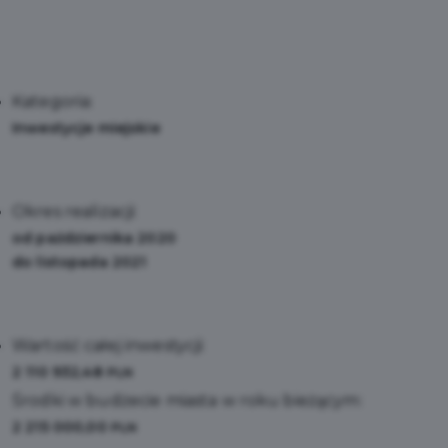
Kategoria:
Inwestycje miejskie
Okres realizacji:
od października 2020
do listopada 2021
Wartość całej inwestycji:
2 110 932,48
PLN
Środki w budżecie miasta w roku bieżącym:
2 215 000,00
PLN