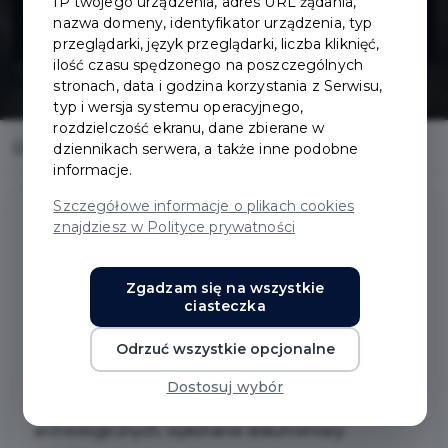
IP twojego urządzenia, adres URL żądania,
Stwosza
nazwa domeny, identyfikator urządzenia, typ
przeglądarki, język przeglądarki, liczba kliknięć,
ilość czasu spędzonego na poszczególnych
stronach, data i godzina korzystania z Serwisu,
typ i wersja systemu operacyjnego,
rozdzielczość ekranu, dane zbierane w
Home
Inwestycje
Park Wita Stwosza
dziennikach serwera, a także inne podobne
informacje.
Szczegółowe informacje o plikach cookies
znajdziesz w Polityce prywatności
Park Wita Stwosza
Zgadzam się na wszystkie
ciasteczka
Zakres prac:
Odrzuć wszystkie opcjonalne
Projekt pomnika, wykonanie pomnika wraz z
nadzorem autorskim, wykonanie odlewu orła,
Dostosuj wybór
przeprowadzenie ratowniczych badań
archeologicznych, wykonanie dokumentacji