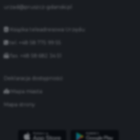
urzad@pruszcz-gdanski.pl
Książka teleadresowa Urzędu
tel. +48 58 775 99 55
fax. +48 58 682 34 51
Deklaracja dostępności
Mapa miasta
Mapa strony