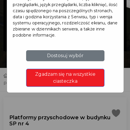
przyschodowe
przeglądarki, język przeglądarki, liczba kliknięć, ilość
czasu spędzonego na poszczególnych stronach,
data i godzina korzystania z Serwisu, typ i wersja
w budynku SP
systemu operacyjnego, rozdzielczość ekranu, dane
zbierane w dziennikach serwera, a także inne
podobne informacje.
nr 4
Dostosuj wybór
Zgadzam się na wszystkie
Home
Inwestycje
ciasteczka
Platformy przyschodowe w budynku SP nr 4
Platformy przyschodowe w budynku
SP nr 4