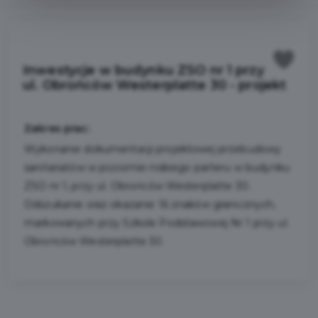
Inwestycje w budynku ZSO nr 1 przy
ul. Obrońców Westerplatte 30 - projekt
Zakres prac:
Wykonanie dokumentacji projektowej przebudowy
sanitariatów w poziomie niskiego parteru w budynku
ZSO nr 1, przy ul. Obrońców Westerplatte 30.
Odszukanie oraz okazanie 16 znaków granicznych,
markowanych przy Szkole Podstawowej Nr 1 przy ul.
Obrońców Westerplatte 30.