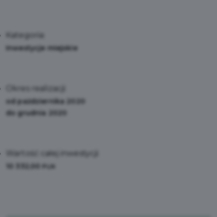
Kategoria:
Inwestycje miejskie
Okres realizacji:
od października 2020
do grudnia 2020
Wartość całej inwestycji:
10 332,00
PLN