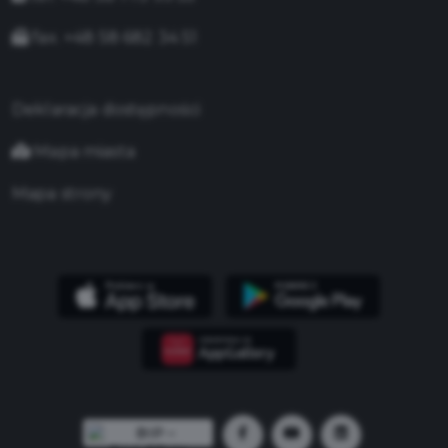
fax. +48 58 682 34 51
Deklaracja dostępności
Mapa miasta
Mapa strony