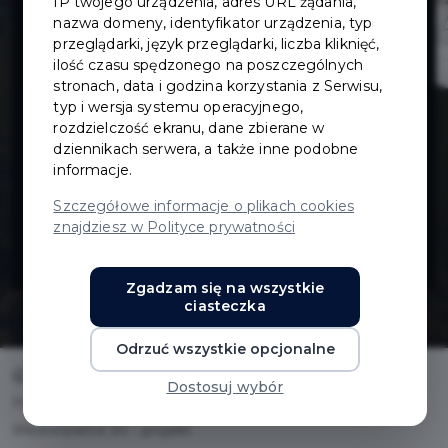
IP twojego urządzenia, adres URL żądania,
budynku ZSO
nazwa domeny, identyfikator urządzenia, typ
przeglądarki, język przeglądarki, liczba kliknięć,
ilość czasu spędzonego na poszczególnych
nr 1 przy ul.
stronach, data i godzina korzystania z Serwisu,
typ i wersja systemu operacyjnego,
Obrońców
rozdzielczość ekranu, dane zbierane w
dziennikach serwera, a także inne podobne
informacje.
Westerplatte 30
Szczegółowe informacje o plikach cookies
znajdziesz w Polityce prywatności
- projekt
Zgadzam się na wszystkie
ciasteczka
Odrzuć wszystkie opcjonalne
Home
Inwestycje
Dostosuj wybór
Inwestycje w budynku ZSO nr 1 przy ul. Obrońców
Westerplatte 30 - projekt