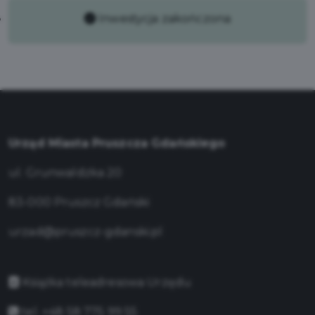
Inwestycja zakończona
Urząd Miasta Pruszcza Gdańskiego
ul. Grunwaldzka 20
83-000 Pruszcz Gdański
urzad@pruszcz-gdanski.pl
Książka teleadresowa Urzędu
tel. +48 58 775 99 55