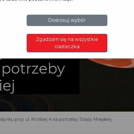
Dostosuj wybór
oddasza
Zgadzam się na wszystkie
 ul.
ciasteczka
 potrzeby
iej
ynku przy ul. Krótkiej 4 na potrzeby Straży Miejskiej