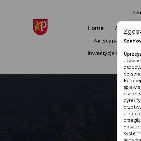
Home
Aktualnoś
Zgoda
Partycypacja Społ
Szano
Inwestycje w Pruszc
Uprzejm
używamy
osobowy
persona
Europej
sprawie
osobowy
dyrekty
przetwa
urządze
przegląd
poszcze
systemu
serwera