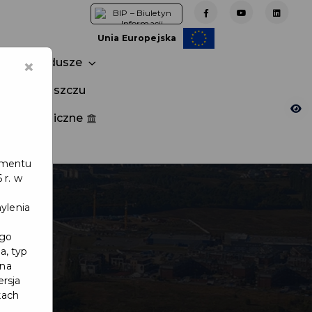
Unia Europejska
×
Fundusze
tuj w Pruszczu
nia publiczne
e
lamentu
 r. w
ylenia
ego
a, typ
 na
ersja
kach