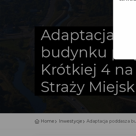
Adaptacja p
budynku przy
Krótkiej 4 na
Straży Miejsk
Home
Inwestycje
Adaptacja poddasza bud