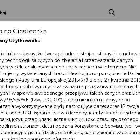
ci
Wydarzenia
O Mieście
Kultura i Sport
 na Ciasteczka
eczna
Programy
Czyste miasto
Zainwes
wny Użytkowniku
zu
Mapa Miasta
Załatw sprawę
Zamówie
ie informujemy, że tworząc i administrując, strony internetow
 technologii służących do zbierania i przetwarzania danych
Ochrona ludności
ch w celu analizowania ruchu na stronach i w Internecie. Nie
lizujemy wyświetlanych treści. Realizując rozporządzenie Par
skiego i Rady Unii Europejskiej 2016/679 z dnia 27 kwietnia 2016
 ochrony osób fizycznych w związku z przetwarzaniem danych
ch i w sprawie swobodnego przepływu takich danych oraz uch
wy 95/46/WE (tzw. „RODO”) uprzejmie informujemy, że do
rzania wykorzystywane będą następujące dane: adres IP twoj
nia, adres URL żądania, nazwa domeny, identyfikator urządzeni
arki, język przeglądarki, liczba kliknięć, ilość czasu spędzonego
gólnych stronach, data i godzina korzystania z Serwisu, typ i w
 operacyjnego, rozdzielczość ekranu, dane zbierane w dzienni
, a także inne podobne informacje.