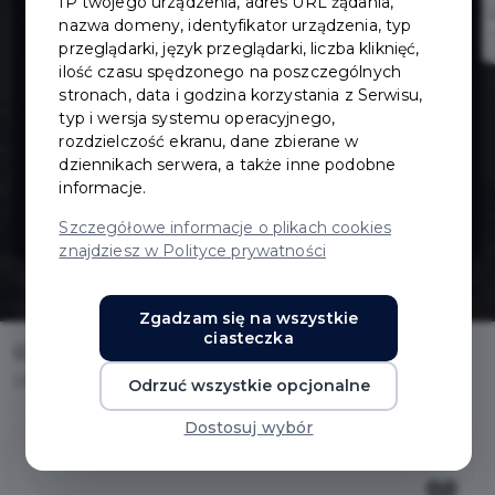
IP twojego urządzenia, adres URL żądania,
terenu przy
nazwa domeny, identyfikator urządzenia, typ
przeglądarki, język przeglądarki, liczba kliknięć,
ilość czasu spędzonego na poszczególnych
garażach
stronach, data i godzina korzystania z Serwisu,
typ i wersja systemu operacyjnego,
Obrońców
rozdzielczość ekranu, dane zbierane w
dziennikach serwera, a także inne podobne
informacje.
Wybrzeża
Szczegółowe informacje o plikach cookies
znajdziesz w Polityce prywatności
Zgadzam się na wszystkie
ciasteczka
Home
Inwestycje
Utwardzenie terenu przy garażach Obrońców Wybrzeża
Odrzuć wszystkie opcjonalne
Dostosuj wybór