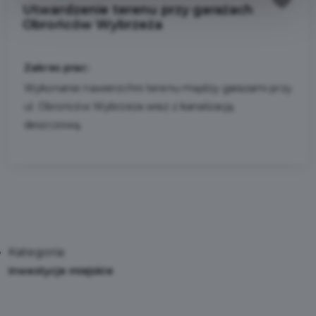
Utwardzenie terenu przy garażach
Obrońców Wybrzeża
Zakres prac:
Wykonanie nawierzchni terenu między garażami przy
ul. Obrońców Wybrzeża wraz z kanalizacją
deszczową.
Kategoria:
Inwestycje miejskie