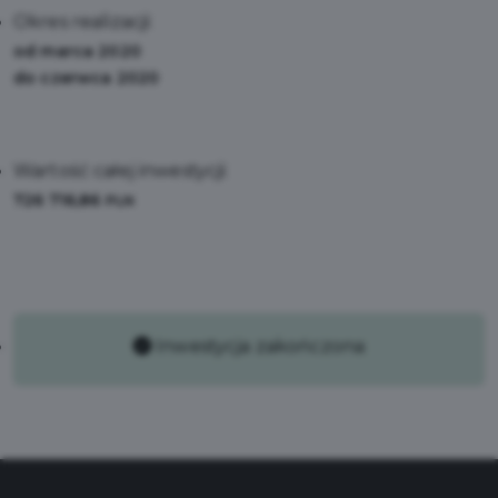
Okres realizacji:
od marca 2020
do czerwca 2020
Wartość całej inwestycji:
726 716,86
PLN
Inwestycja zakończona