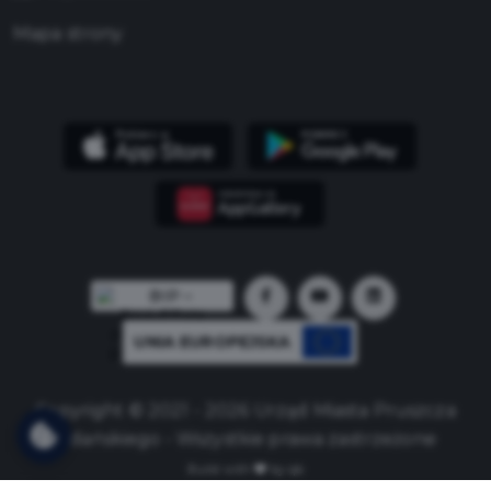
Mapa strony
UNIA EUROPEJSKA
Copyright © 2021 - 2026 Urząd Miasta Pruszcza
Gdańskiego - Wszystkie prawa zastrzeżone
Build with
by qb