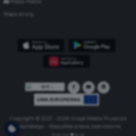
Mapa miasta
Mapa strony
UNIA EUROPEJSKA
Copyright © 2021 - 2026 Urząd Miasta Pruszcza
Gdańskiego - Wszystkie prawa zastrzeżone
Build with
by qb