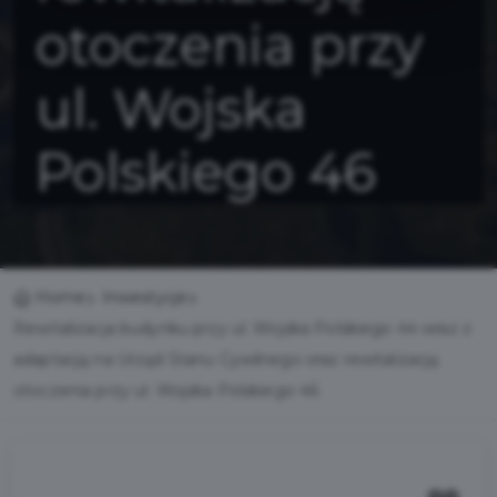
otoczenia przy
ul. Wojska
Polskiego 46
Home
Inwestycje
Rewitalizacja budynku przy ul. Wojska Polskiego 44 wraz z
adaptacją na Urząd Stanu Cywilnego oraz rewitalizacją
otoczenia przy ul. Wojska Polskiego 46