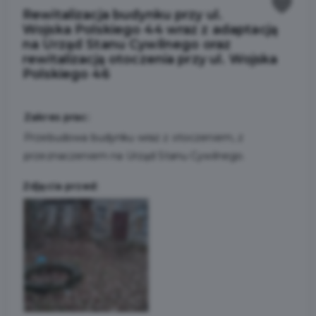
Rewitalizacja budynku przy ul.
Wojska Polskiego 44 wraz z adaptacją
na Urząd Stanu Cywilnego oraz
rewitalizacją otoczenia przy ul. Wojska
Polskiego 46
Zakres prac:
Przebudowa budynku wraz z otoczeniem, z
przeznaczeniem na Urząd Stanu Cywilnego.
Zdjęcia przed: