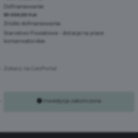
Dofinansowanie:
50 000,00
PLN
Źródło dofinansowania:
Starostwo Powiatowe - dotacja na prace
konserwatorskie
Zobacz na GeoPortal
Inwestycja zakończona