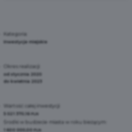
Kategoria:
Inwestycje miejskie
Okres realizacji:
od stycznia 2020
do kwietnia 2023
Wartość całej inwestycji:
5 021 370,16
PLN
Środki w budżecie miasta w roku bieżącym:
1 600 000,00
PLN