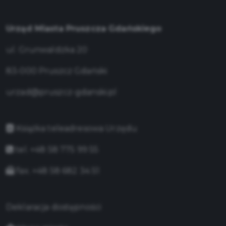
Urząd Miasta Pruszcza Gdańskiego
ul. Grunwaldzka 20
83-000 Pruszcz Gdański
urzad@pruszcz-gdanski.pl
Książka teleadresowa Urzędu
tel. +48 58 775 99 55
fax. +48 58 682 34 51
Deklaracja dostępności