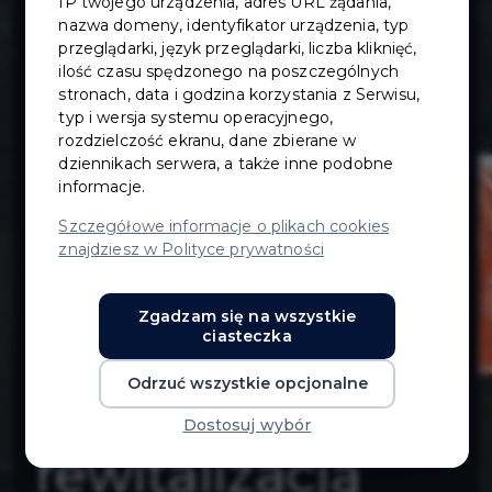
IP twojego urządzenia, adres URL żądania,
budynku przy
nazwa domeny, identyfikator urządzenia, typ
przeglądarki, język przeglądarki, liczba kliknięć,
ilość czasu spędzonego na poszczególnych
ul. Wojska
stronach, data i godzina korzystania z Serwisu,
typ i wersja systemu operacyjnego,
Polskiego 44
rozdzielczość ekranu, dane zbierane w
dziennikach serwera, a także inne podobne
informacje.
wraz z
Szczegółowe informacje o plikach cookies
znajdziesz w Polityce prywatności
adaptacją na
Zgadzam się na wszystkie
Urząd Stanu
ciasteczka
Odrzuć wszystkie opcjonalne
Cywilnego oraz
Dostosuj wybór
rewitalizacją