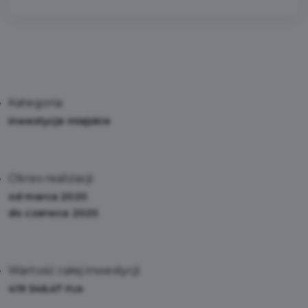
Kategoria:
Inwestycje miejskie
Okres realizacji:
od marca 2020
do czerwca 2020
Wartość całej inwestycji:
419 546,47
PLN