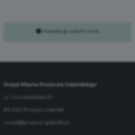
Inwestycja zakończona
Urząd Miasta Pruszcza Gdańskiego
ul. Grunwaldzka 20
83-000 Pruszcz Gdański
urzad@pruszcz-gdanski.pl