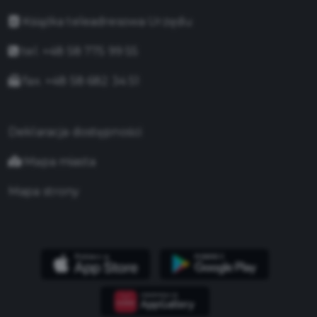
Książka teleadresowa Urzędu
tel. +48 58 775 99 55
fax. +48 58 682 34 51
Deklaracja dostępności
Mapa miasta
Mapa strony