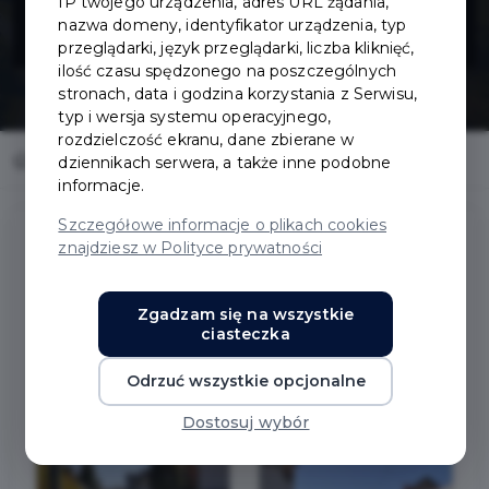
IP twojego urządzenia, adres URL żądania,
Kowalskiej
nazwa domeny, identyfikator urządzenia, typ
przeglądarki, język przeglądarki, liczba kliknięć,
ilość czasu spędzonego na poszczególnych
stronach, data i godzina korzystania z Serwisu,
typ i wersja systemu operacyjnego,
rozdzielczość ekranu, dane zbierane w
Home
Inwestycje
Przebudowa ul. Kowalskiej
dziennikach serwera, a także inne podobne
informacje.
Szczegółowe informacje o plikach cookies
znajdziesz w Polityce prywatności
Przebudowa ul. Kowalskiej
Zgadzam się na wszystkie
ciasteczka
Zakres prac:
Odrzuć wszystkie opcjonalne
Przebudowa ul. Kowalskiej w Pruszczu Gdańskim.
Dostosuj wybór
Zdjęcia przed: