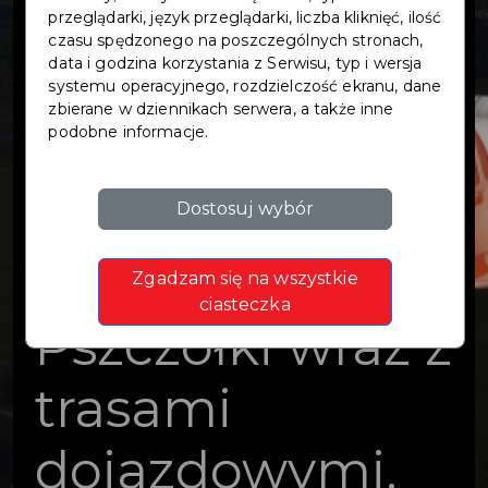
węzłów
przeglądarki, język przeglądarki, liczba kliknięć, ilość
czasu spędzonego na poszczególnych stronach,
data i godzina korzystania z Serwisu, typ i wersja
integracyjnych
systemu operacyjnego, rozdzielczość ekranu, dane
zbierane w dziennikach serwera, a także inne
podobne informacje.
Pruszcz
Gdański,
Dostosuj wybór
Cieplewo i
Zgadzam się na wszystkie
ciasteczka
Pszczółki wraz z
trasami
dojazdowymi.