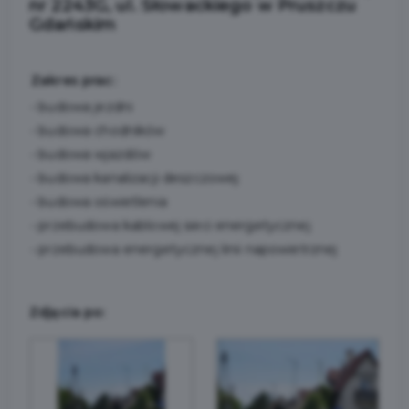
nr 2243G, ul. Słowackiego w Pruszczu
Gdańskim
Zakres prac:
• budowa jezdni
• budowa chodników
• budowa wjazdów
• budowa kanalizacji deszczowej
• budowa oświetlenia
• przebudowa kablowej sieci energetycznej
• przebudowa energetycznej linii napowietrznej
Zdjęcia po: