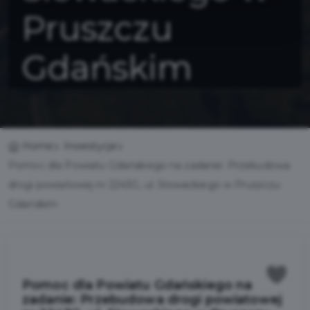
Pruszczu
Gdańskim
Home
Inwestycje
Pomoc dla Powiatu Gdańskiego na zadanie: Przebudowa
drogi powiatowej nr 2243G, ul. Słowackiego w Pruszczu
Gdańskim
Pomoc dla Powiatu Gdańskiego na
zadanie: Przebudowa drogi powiatowej