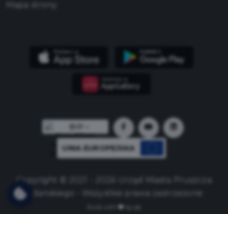
Mapa strony
UNIA EUROPEJSKA
Copyright © 2021 - 2026 Urząd Miasta Pruszcza
Gdańskiego - Wszystkie prawa zastrzeżone
Build with
by qb