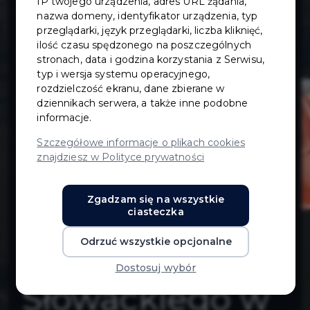
IP twojego urządzenia, adres URL żądania,
Powiatu
nazwa domeny, identyfikator urządzenia, typ
przeglądarki, język przeglądarki, liczba kliknięć,
ilość czasu spędzonego na poszczególnych
Gdańskiego na
stronach, data i godzina korzystania z Serwisu,
typ i wersja systemu operacyjnego,
zadanie:
rozdzielczość ekranu, dane zbierane w
dziennikach serwera, a także inne podobne
informacje.
Przebudowa
Szczegółowe informacje o plikach cookies
znajdziesz w Polityce prywatności
drogi
Zgadzam się na wszystkie
powiatowej nr
ciasteczka
Odrzuć wszystkie opcjonalne
2243G, ul.
Dostosuj wybór
Słowackiego w