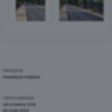
Kategoria:
Inwestycje miejskie
Okres realizacji:
od września 2019
do maja 2020