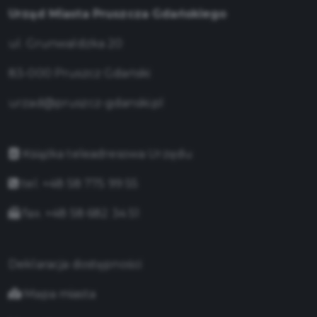
Urząd Miasta Pruszcza Gdańskiego
ul. Grunwaldzka 20
83-000 Pruszcz Gdański
urzad@pruszcz-gdanski.pl
Książka teleadresowa Urzędu
tel. +48 58 775 99 55
fax. +48 58 682 34 51
Deklaracja dostępności
Mapa miasta