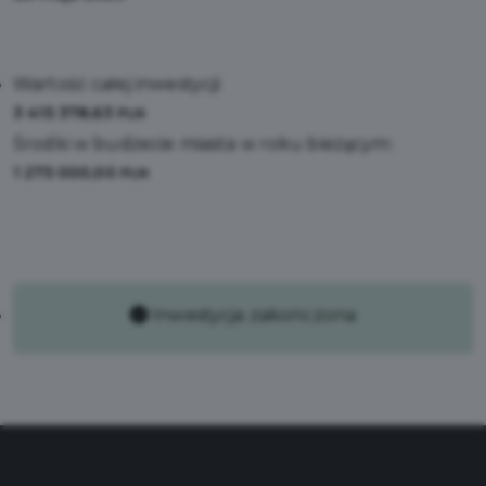
Wartość całej inwestycji:
3 415 378,63
PLN
Środki w budżecie miasta w roku bieżącym:
1 275 000,00
PLN
Inwestycja zakończona