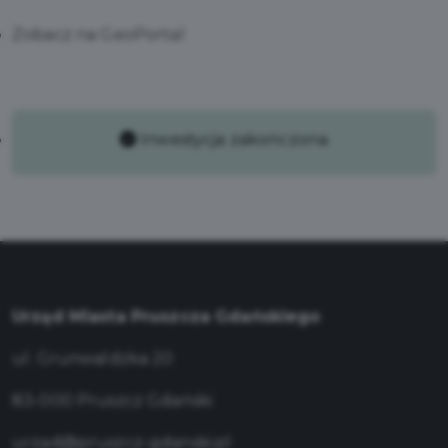
Zobacz na GeoPortal
Inwestycja zakończona
Urząd Miasta Pruszcza Gdańskiego
ul. Grunwaldzka 20
83-000 Pruszcz Gdański
urzad@pruszcz-gdanski.pl