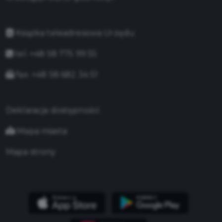
Książka teleadresowa Urzędu
tel. +48 58 775 99 55
fax. +48 58 682 34 51
Deklaracja dostępności
Mapa miasta
Mapa strony