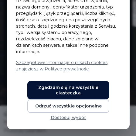
IP twojego urządzenia, adres URL żądania,
sieci kanalizacji
nazwa domeny, identyfikator urządzenia, typ
przeglądarki, język przeglądarki, liczba kliknięć,
ilość czasu spędzonego na poszczególnych
deszczowej ul.
stronach, data i godzina korzystania z Serwisu,
typ i wersja systemu operacyjnego,
Cichej w
rozdzielczość ekranu, dane zbierane w
dziennikach serwera, a także inne podobne
informacje.
Pruszczu
Szczegółowe informacje o plikach cookies
znajdziesz w Polityce prywatności
Gdańskim
Zgadzam się na wszystkie
ciasteczka
Odrzuć wszystkie opcjonalne
Home
Inwestycje
Dostosuj wybór
Modernizacja sieci kanalizacji deszczowej ul. Cichej w
Pruszczu Gdańskim