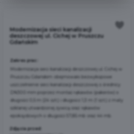
Modernizacja sieci kanalizacji
deszczowej ul. Cichej w Pruszczu
Gdańskim
Zakres prac:
Modernizacja sieci kanalizacji deszczowej ul. Cichej w
Pruszczu Gdańskim obejmowało bezwykopowe
uszczelnienie sieci kanalizacji deszczowej o średnicy
DN300 mm poprzez montaż rękawów (pakerów) o
długości 0,5 m (24 szt.) i długości 1,3 m (1 szt.) z maty
szklanej utwardzonej żywicą oraz rękawów
epoksydowych o długości 57,85 mb oraz 44 mb.
Zdjęcia przed: