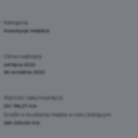
Kategoria:
Inwestycje miejskie
Okres realizacji:
od lipca 2022
do września 2022
Wartość całej inwestycji:
241 194,27
PLN
Środki w budżecie miasta w roku bieżącym:
260 000,00
PLN