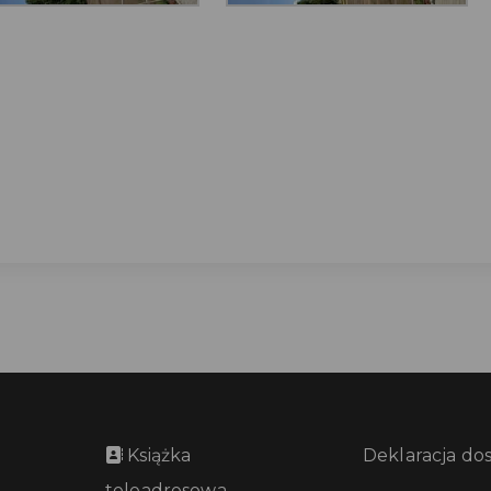
Książka
Deklaracja do
teleadresowa