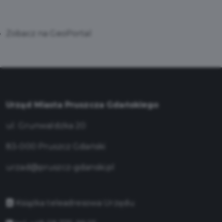
Zobacz na GeoPortal
Urząd Miasta Pruszcza Gdańskiego
ul. Grunwaldzka 20
83-000 Pruszcz Gdański
urzad@pruszcz-gdanski.pl
Książka teleadresowa Urzędu