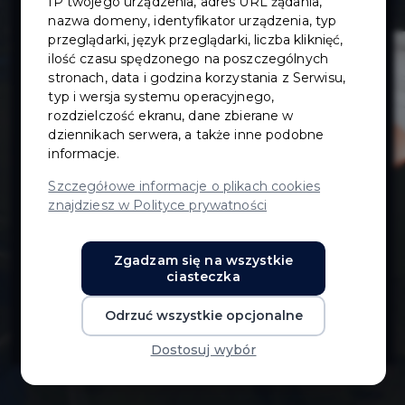
IP twojego urządzenia, adres URL żądania,
ulicy
nazwa domeny, identyfikator urządzenia, typ
przeglądarki, język przeglądarki, liczba kliknięć,
ilość czasu spędzonego na poszczególnych
Młodzieżowej w
stronach, data i godzina korzystania z Serwisu,
typ i wersja systemu operacyjnego,
Pruszczu
rozdzielczość ekranu, dane zbierane w
dziennikach serwera, a także inne podobne
informacje.
Gdańskim wraz
Szczegółowe informacje o plikach cookies
znajdziesz w Polityce prywatności
z oświetleniem
Zgadzam się na wszystkie
i
ciasteczka
Odrzuć wszystkie opcjonalne
odwodnieniem
Dostosuj wybór