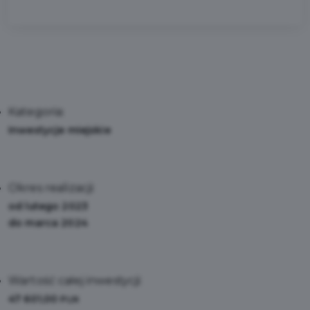
Kategoria:
Inwestycje miejskie
Okres realizacji:
od lutego 2023
do marca 2024
Wartość całej inwestycji:
47 601,00
PLN