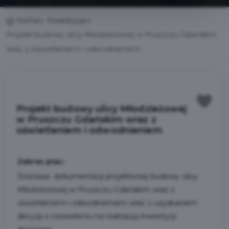
Home
Inwestycje
Projekt budowy ulicy Młodzieżowej w Pruszczu Gdańskim
wraz z oświetleniem i odwodnieniem
Projekt budowy ulicy Młodzieżowej
w Pruszczu Gdańskim wraz z
oświetleniem i odwodnieniem
Zakres prac:
Dostawa dokumentacji projektowej budowy ulicy
Młodzieżowej w Pruszczu Gdańskim wraz z
oświetleniem i odwodnieniem wraz z uzyskaniem
decyzji o zezwoleniu na realizację inwestycji