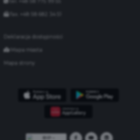
tel. +48 58 775 99 55
fax. +48 58 682 34 51
Deklaracja dostępności
Mapa miasta
Mapa strony