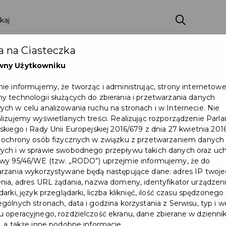
ci
Wydarzenia
O Mieście
Kultura i Sport
 na Ciasteczka
eczna
Programy
Czyste miasto
Zainwes
wny Użytkowniku
zu
Mapa Miasta
Załatw sprawę
Zamówie
ie informujemy, że tworząc i administrując, strony internetow
 technologii służących do zbierania i przetwarzania danych
Ochrona ludności
ch w celu analizowania ruchu na stronach i w Internecie. Nie
lizujemy wyświetlanych treści. Realizując rozporządzenie Par
skiego i Rady Unii Europejskiej 2016/679 z dnia 27 kwietnia 2016
 ochrony osób fizycznych w związku z przetwarzaniem danych
ch i w sprawie swobodnego przepływu takich danych oraz uch
wy 95/46/WE (tzw. „RODO”) uprzejmie informujemy, że do
rzania wykorzystywane będą następujące dane: adres IP twoj
nia, adres URL żądania, nazwa domeny, identyfikator urządzeni
arki, język przeglądarki, liczba kliknięć, ilość czasu spędzonego
gólnych stronach, data i godzina korzystania z Serwisu, typ i w
 operacyjnego, rozdzielczość ekranu, dane zbierane w dzienni
, a także inne podobne informacje.