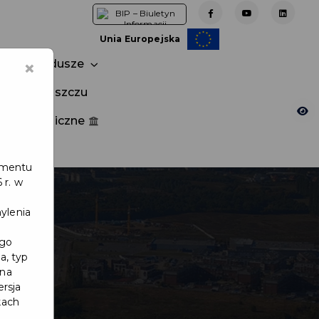
Unia Europejska
×
Fundusze
tuj w Pruszczu
nia publiczne
e
lamentu
 r. w
ylenia
ego
a, typ
 na
ersja
kach