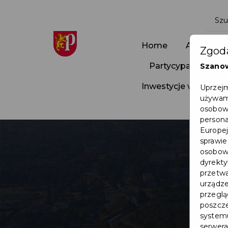
Home
Aktualnoś
Zgoda
Partycypacja Społ
Szano
Inwestycje w Pruszc
Uprzejm
używamy
osobowy
persona
Europej
sprawie
osobowy
dyrekty
przetwa
urządze
przegląd
poszcze
systemu
serwera