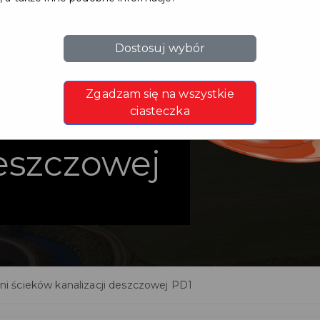
Dostosuj wybór
a
Zgadzam się na wszystkie
cieków
ciasteczka
deszczowej
 ścieków kanalizacji deszczowej PD1