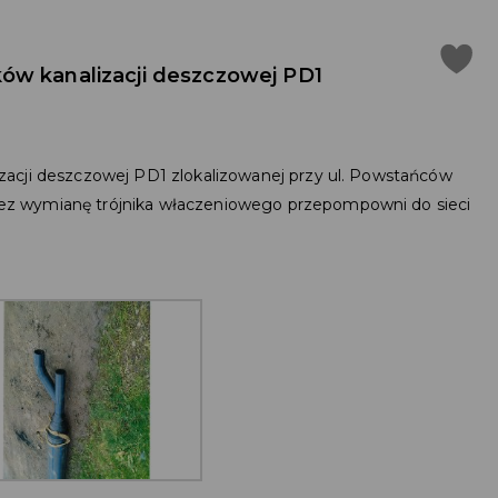
ów kanalizacji deszczowej PD1
acji deszczowej PD1 zlokalizowanej przy ul. Powstańców
z wymianę trójnika właczeniowego przepompowni do sieci