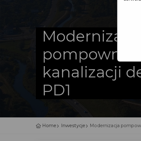
Modernizacj
pompowni ś
kanalizacji 
PD1
Home
Inwestycje
Modernizacja pompowni