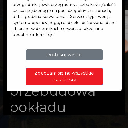
nad rzeką
przeglądarki, język przeglądarki, liczba kliknięć, ilość
czasu spędzonego na poszczególnych stronach,
data i godzina korzystania z Serwisu, typ i wersja
Radunia w
systemu operacyjnego, rozdzielczość ekranu, dane
zbierane w dziennikach serwera, a także inne
podobne informacje.
Pruszczu
Gdańskim ( ul.
Dostosuj wybór
Podmiejska 1 ) -
Zgadzam się na wszystkie
ciasteczka
przebudowa
pokładu