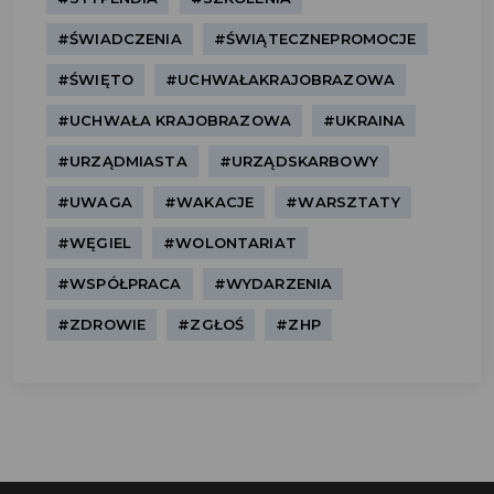
#ŚWIADCZENIA
#ŚWIĄTECZNEPROMOCJE
#ŚWIĘTO
#UCHWAŁAKRAJOBRAZOWA
#UCHWAŁA KRAJOBRAZOWA
#UKRAINA
#URZĄDMIASTA
#URZĄDSKARBOWY
#UWAGA
#WAKACJE
#WARSZTATY
#WĘGIEL
#WOLONTARIAT
#WSPÓŁPRACA
#WYDARZENIA
#ZDROWIE
#ZGŁOŚ
#ZHP