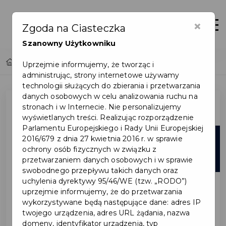
×
Otwór
Zgoda na Ciasteczka
Szanowny Użytkowniku
Home
Lista aktualności
Uprzejmie informujemy, że tworząc i
administrując, strony internetowe używamy
technologii służących do zbierania i przetwarzania
danych osobowych w celu analizowania ruchu na
stronach i w Internecie. Nie personalizujemy
wyświetlanych treści. Realizując rozporządzenie
Parlamentu Europejskiego i Rady Unii Europejskiej
06
2016/679 z dnia 27 kwietnia 2016 r. w sprawie
ochrony osób fizycznych w związku z
sie
przetwarzaniem danych osobowych i w sprawie
swobodnego przepływu takich danych oraz
uchylenia dyrektywy 95/46/WE (tzw. „RODO”)
uprzejmie informujemy, że do przetwarzania
wykorzystywane będą następujące dane: adres IP
twojego urządzenia, adres URL żądania, nazwa
domeny, identyfikator urządzenia, typ