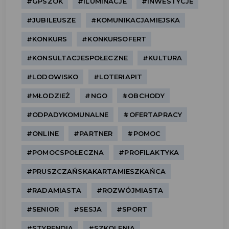
#GPSZOK
#ILUMINACJE
#INWESTYCJE
#JUBILEUSZE
#KOMUNIKACJAMIEJSKA
#KONKURS
#KONKURSOFERT
#KONSULTACJESPOŁECZNE
#KULTURA
#LODOWISKO
#LOTERIAPIT
#MŁODZIEŻ
#NGO
#OBCHODY
#ODPADYKOMUNALNE
#OFERTAPRACY
#ONLINE
#PARTNER
#POMOC
#POMOCSPOŁECZNA
#PROFILAKTYKA
#PRUSZCZAŃSKAKARTAMIESZKAŃCA
#RADAMIASTA
#ROZWÓJMIASTA
#SENIOR
#SESJA
#SPORT
#STYPENDIA
#SZKOLENIA