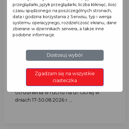
przeglądarki, język przeglądarki, liczba kliknięć, ilość
czasu spędzonego na poszczególnych stronach,
data i godzina korzystania z Serwisu, typ i wersja
systemu operacyjnego, rozdzielczość ekranu, dane
zbierane w dziennikach serwera, a także inne
podobne informacje.
Utrudnienia w ruchu na ul.
Dostosuj wybór
Cichej w dniach 17-
Zgadzam się na wszystkie
30.08.2026 r.
ciasteczka
Utrudnienia w ruchu na ul. Cichej w
dniach 17-30.08.2026 r. ...