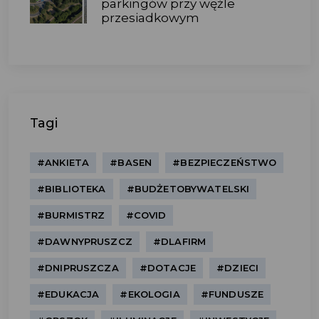
parkingów przy węźle
przesiadkowym
Tagi
#ANKIETA
#BASEN
#BEZPIECZEŃSTWO
#BIBLIOTEKA
#BUDŻETOBYWATELSKI
#BURMISTRZ
#COVID
#DAWNYPRUSZCZ
#DLAFIRM
#DNIPRUSZCZA
#DOTACJE
#DZIECI
#EDUKACJA
#EKOLOGIA
#FUNDUSZE