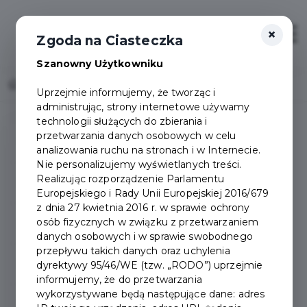
×
Otwór
Zgoda na Ciasteczka
Szanowny Użytkowniku
Home
2014 - Miasto Pruszcz Gdański
Uprzejmie informujemy, że tworząc i
administrując, strony internetowe używamy
technologii służących do zbierania i
przetwarzania danych osobowych w celu
Wieści Pruszcza
analizowania ruchu na stronach i w Internecie.
Nie personalizujemy wyświetlanych treści.
Realizując rozporządzenie Parlamentu
2026
Europejskiego i Rady Unii Europejskiej 2016/679
z dnia 27 kwietnia 2016 r. w sprawie ochrony
osób fizycznych w związku z przetwarzaniem
2025
danych osobowych i w sprawie swobodnego
przepływu takich danych oraz uchylenia
2024
dyrektywy 95/46/WE (tzw. „RODO”) uprzejmie
informujemy, że do przetwarzania
wykorzystywane będą następujące dane: adres
2023