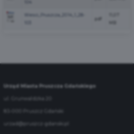
104
Wiesci_Pruszcza_2014_1_28-
11,07
pdf
103
MB
Urząd Miasta Pruszcza Gdańskiego
ul. Grunwaldzka 20
83-000 Pruszcz Gdański
urzad@pruszcz-gdanski.pl