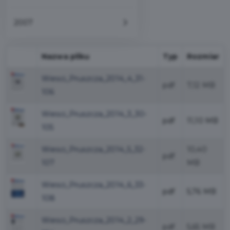
2007
Nazwa pliku
Typ
Rozmiar
Wiesci_Pruszcza_2014_4_31-
pdf
7,12 MB
106
Wiesci_Pruszcza_2014_3_30-
pdf
11,10 MB
105
Wiesci_Pruszcza_2014_5_32-
10,40
pdf
107
MB
Wiesci_Pruszcza_2014_6_33-
pdf
5,76 MB
108
Wiesci_Pruszcza_2014_2_29-
pdf
5,65 MB