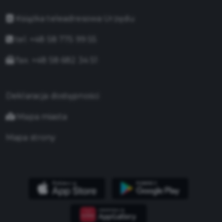
Książka teleadresowa Urzędu
tel. +48 58 775 99 55
fax. +48 58 682 34 51
Deklaracja dostępności
Mapa miasta
Mapa strony