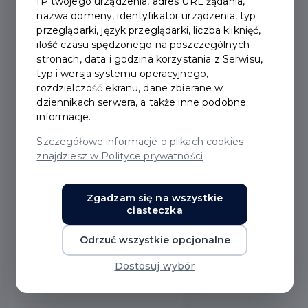
IP twojego urządzenia, adres URL żądania,
nazwa domeny, identyfikator urządzenia, typ
przeglądarki, język przeglądarki, liczba kliknięć,
2022
ilość czasu spędzonego na poszczególnych
stronach, data i godzina korzystania z Serwisu,
typ i wersja systemu operacyjnego,
2021
rozdzielczość ekranu, dane zbierane w
dziennikach serwera, a także inne podobne
informacje.
2020
Szczegółowe informacje o plikach cookies
znajdziesz w Polityce prywatności
2019
Zgadzam się na wszystkie
2018
ciasteczka
Odrzuć wszystkie opcjonalne
2017
Dostosuj wybór
2016