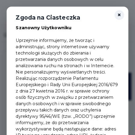
×
Zgoda na Ciasteczka
Szanowny Użytkowniku
Home
Lista aktualności
Uprzejmie informujemy, że tworząc i
administrując, strony internetowe używamy
technologii służących do zbierania i
przetwarzania danych osobowych w celu
analizowania ruchu na stronach i w Internecie.
Nie personalizujemy wyświetlanych treści.
Realizując rozporządzenie Parlamentu
07
Europejskiego i Rady Unii Europejskiej 2016/679
sie
z dnia 27 kwietnia 2016 r. w sprawie ochrony
osób fizycznych w związku z przetwarzaniem
danych osobowych i w sprawie swobodnego
przepływu takich danych oraz uchylenia
dyrektywy 95/46/WE (tzw. „RODO”) uprzejmie
informujemy, że do przetwarzania
wykorzystywane będą następujące dane: adres