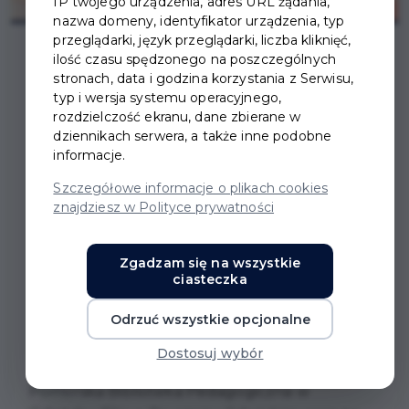
IP twojego urządzenia, adres URL żądania,
nazwa domeny, identyfikator urządzenia, typ
przeglądarki, język przeglądarki, liczba kliknięć,
ilość czasu spędzonego na poszczególnych
stronach, data i godzina korzystania z Serwisu,
typ i wersja systemu operacyjnego,
rozdzielczość ekranu, dane zbierane w
ZAPRASZAMY DO
dziennikach serwera, a także inne podobne
informacje.
UDZIAŁU W
Szczegółowe informacje o plikach cookies
znajdziesz w Polityce prywatności
POWIATOWYM
KONKURSIE
Zgadzam się na wszystkie
ciasteczka
PLASTYCZNYM
Odrzuć wszystkie opcjonalne
„WARTO PIĘKNIE ŻYĆ!”
Dostosuj wybór
Pomorska Biblioteka Pedagogiczna w