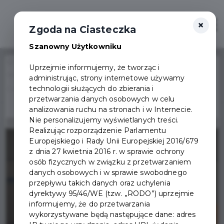
×
Otwór
Zgoda na Ciasteczka
Szanowny Użytkowniku
Home
Wydarzenia
Uprzejmie informujemy, że tworząc i
Wręczenie nagród laureatom Loterii PIT w Pruszczu
administrując, strony internetowe używamy
Wydarzenie już się
technologii służących do zbierania i
Gdańskim
zakończyło
przetwarzania danych osobowych w celu
analizowania ruchu na stronach i w Internecie.
Nie personalizujemy wyświetlanych treści.
Realizując rozporządzenie Parlamentu
Europejskiego i Rady Unii Europejskiej 2016/679
z dnia 27 kwietnia 2016 r. w sprawie ochrony
osób fizycznych w związku z przetwarzaniem
danych osobowych i w sprawie swobodnego
przepływu takich danych oraz uchylenia
dyrektywy 95/46/WE (tzw. „RODO”) uprzejmie
informujemy, że do przetwarzania
wykorzystywane będą następujące dane: adres