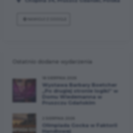
Chopina 34, Pruszcz Gdański, Polska
NAWIGUJ Z GOOGLE
Ostatnio dodane wydarzenia
18 SIERPNIA 2026
Wystawa Barbary Boetcher
„Po drugiej stronie logiki” w
Domu Wiedemanna w
Pruszczu Gdańskim
2 SIERPNIA 2026
Olimpiada Gocka w Faktorii
Handlowej