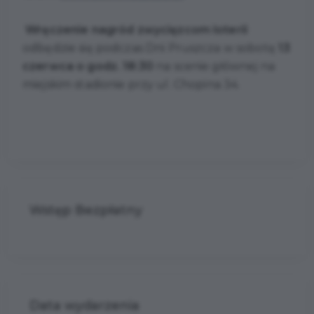
Wręczenie nagród zwycięzcom loterii
odbędzie się podczas Dni Pruszcza w sobotę
13
czerwca o godz. 18:30
na scenie głównej na
miejskim stadionie przy ul. Chopina 34.
Wstęp Bezpłatny
Data wydarzenia