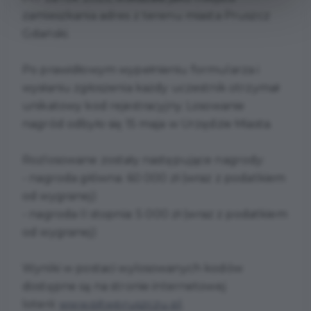
zamieszkania adres z terenu miasta Pruszcz
Gdański.
Po prawidłowym wypełnieniu formularza i
wysłaniu zgłoszenia każdy uczestnik otrzymał
unikatowy kod rejestracyjny. Losowanie
nagród odbyło się 15 maja w Urzędzie Miasta.
Rozlosowane zostały następujące nagrody:
- nagroda główna: 60 000 zł (wraz z podatkiem
od wygranej)
- nagroda II stopnia: 5 000 zł (wraz z podatkiem
od wygranej)
Wyniki w postaci wylosowanych kodów
dostępne są na stronie internetowej
loterii:
www.pitwpruszczu.pl
.