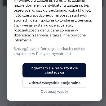
IP twojego urządzenia, adres URL żądania,
nazwa domeny, identyfikator urządzenia, typ
przeglądarki, język przeglądarki, liczba kliknięć,
ilość czasu spędzonego na poszczególnych
stronach, data i godzina korzystania z Serwisu,
typ i wersja systemu operacyjnego,
rozdzielczość ekranu, dane zbierane w
WRĘCZENIE NAGRÓD
dziennikach serwera, a także inne podobne
informacje.
LAUREATOM LOTERII
Szczegółowe informacje o plikach cookies
znajdziesz w Polityce prywatności
PIT W PRUSZCZU
GDAŃSKIM
Zgadzam się na wszystkie
ciasteczka
Tegoroczna edycja miejskiej Loterii PIT w
Odrzuć wszystkie opcjonalne
Pruszczu Gdańskim trwała od 1 marca do 7
Dostosuj wybór
maja 2026 r. Mogła w niej wziąć udział każda
osoba pełnoletnia, która składając deklarację
PIT za rok 2025, wskazała jako miejsce