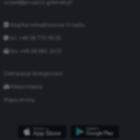
urzad@pruszcz-gdanski.pl
Książka teleadresowa Urzędu
tel. +48 58 775 99 55
fax. +48 58 682 34 51
Deklaracja dostępności
Mapa miasta
Mapa strony