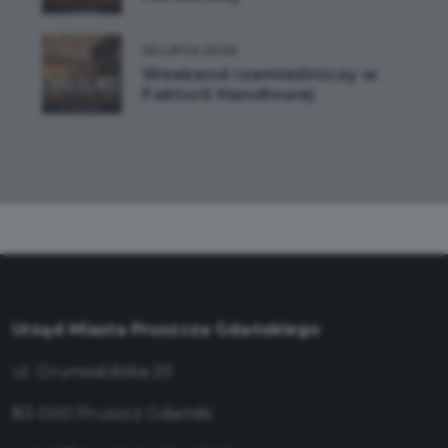
26 LIPCA 2026
Weekend rzemieślniczy w
Faktorii Handlowej
Urząd Miasta Pruszcza Gdańskiego
ul. Grunwaldzka 20
83-000 Pruszcz Gdański