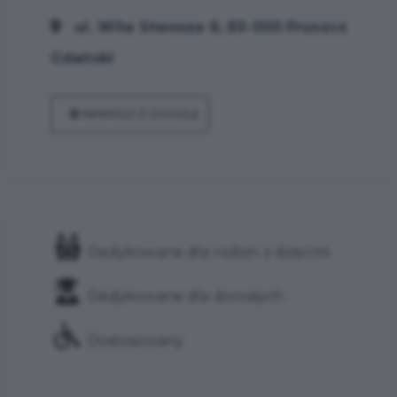
ul. Wita Stwosza 8, 83-000 Pruszcz
Gdański
NAWIGUJ Z GOOGLE
Dedykowane dla rodzin z dziećmi
Dedykowane dla dorosłych
Dostosowany