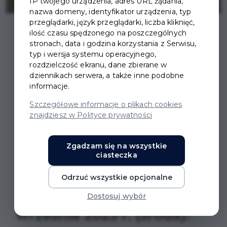
IP twojego urządzenia, adres URL żądania,
nazwa domeny, identyfikator urządzenia, typ
przeglądarki, język przeglądarki, liczba kliknięć,
ilość czasu spędzonego na poszczególnych
stronach, data i godzina korzystania z Serwisu,
typ i wersja systemu operacyjnego,
rozdzielczość ekranu, dane zbierane w
UROCZYSTOŚCI
dziennikach serwera, a także inne podobne
informacje.
ZWIĄZANE Z
Szczegółowe informacje o plikach cookies
znajdziesz w Polityce prywatności
OBCHODAMI
ŚWIATOWEGO DNIA
Zgadzam się na wszystkie
ciasteczka
SYBIRAKA
Odrzuć wszystkie opcjonalne
Program uroczystości 17
Dostosuj wybór
września 2025 r. (środa):