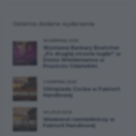
Ostatnio dodane wydarzenia
18 SIERPNIA 2026
Wystawa Barbary Boetcher
„Po drugiej stronie logiki” w
Domu Wiedemanna w
Pruszczu Gdańskim
2 SIERPNIA 2026
Olimpiada Gocka w Faktorii
Handlowej
26 LIPCA 2026
Weekend rzemieślniczy w
Faktorii Handlowej