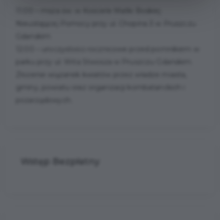
11:00 – msza św. w Kościele Matki Boskiej
Nieustającej Pomocy przy ul. Chopina 3 w Pruszczu
Gdańskim
12:00 – uroczystości rocznicowe przed pomnikiem w
parku przy ul. Wita Stwosza w Pruszczu Gdańskim.
Złożenie wiązanek kwiatów przez władze miasta,
gminy, powiatu oraz organizacji kombatanckich i
pozarządowych.
Wstęp Bezpłatny