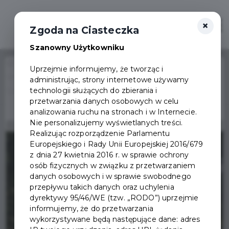
×
Otwór
Zgoda na Ciasteczka
Szanowny Użytkowniku
Home
Wydarzenia
Uprzejmie informujemy, że tworząc i
Uroczystości związane z obchodami Światowego Dnia
administrując, strony internetowe używamy
Wydarzenie już się
technologii służących do zbierania i
Sybiraka
zakończyło
przetwarzania danych osobowych w celu
analizowania ruchu na stronach i w Internecie.
Nie personalizujemy wyświetlanych treści.
Realizując rozporządzenie Parlamentu
Europejskiego i Rady Unii Europejskiej 2016/679
z dnia 27 kwietnia 2016 r. w sprawie ochrony
osób fizycznych w związku z przetwarzaniem
danych osobowych i w sprawie swobodnego
przepływu takich danych oraz uchylenia
dyrektywy 95/46/WE (tzw. „RODO”) uprzejmie
informujemy, że do przetwarzania
wykorzystywane będą następujące dane: adres