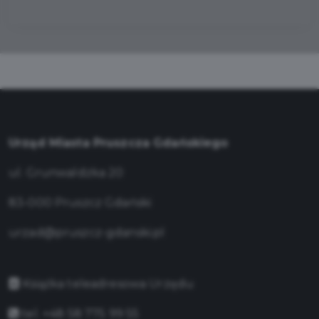
Urząd Miasta Pruszcza Gdańskiego
ul. Grunwaldzka 20
83-000 Pruszcz Gdański
urzad@pruszcz-gdanski.pl
Książka teleadresowa Urzędu
tel. +48 58 775 99 55