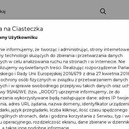
ci
Wydarzenia
O Mieście
Kultura i Sport
 na Ciasteczka
eczna
Programy
Czyste miasto
Zainwes
wny Użytkowniku
zu
Mapa Miasta
Załatw sprawę
Zamówie
ie informujemy, że tworząc i administrując, strony internetow
 technologii służących do zbierania i przetwarzania danych
Ochrona ludności
ch w celu analizowania ruchu na stronach i w Internecie. Nie
lizujemy wyświetlanych treści. Realizując rozporządzenie Par
skiego i Rady Unii Europejskiej 2016/679 z dnia 27 kwietnia 2016
 Faktorii Handlowej
 ochrony osób fizycznych w związku z przetwarzaniem danych
ch i w sprawie swobodnego przepływu takich danych oraz uch
Wydarzenie już się zakończył
wy 95/46/WE (tzw. „RODO”) uprzejmie informujemy, że do
rzania wykorzystywane będą następujące dane: adres IP twoj
nia, adres URL żądania, nazwa domeny, identyfikator urządzeni
arki, język przeglądarki, liczba kliknięć, ilość czasu spędzonego
gólnych stronach, data i godzina korzystania z Serwisu, typ i w
 operacyjnego, rozdzielczość ekranu, dane zbierane w dzienni
, a także inne podobne informacje.