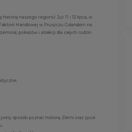
 historię naszego regionu! Już 11 i 12 lipca, w
Faktorii Handlowej w Pruszczu Gdańskim na
miosł, pokazów i atrakcji dla całych rodzin.
astyczne,
tywny sposób poznać historię Ziemi oraz życie
u.