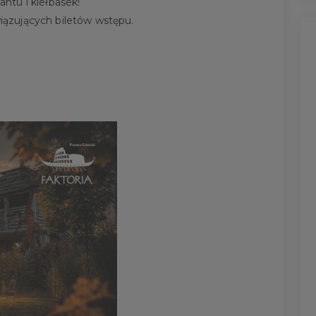
ntu i kiełbasek!
ązujących biletów wstępu.