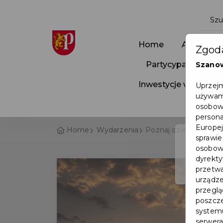
Home
Aktualnoś
Zgoda
Partycypacja Społ
Szano
Inwestycje w Pruszc
Uprzejm
używamy
osobowy
persona
Europej
Home
Wydarzenia
Poznaj dzieje Ziemi w
sprawie
osobowy
dyrekty
przetwa
urządze
przegląd
poszcze
systemu
serwera