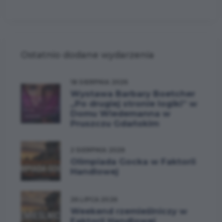
Ostatnio dodane wydarzenia
18 SIERPNIA 2026
Wystawa Barbary Boetcher
„Po drugiej stronie logiki” w
Domu Wiedemanna w
Pruszczu Gdańskim
2 SIERPNIA 2026
Olimpiada Gocka w Faktorii
Handlowej
26 LIPCA 2026
Weekend rzemieślniczy w
Faktorii Handlowej