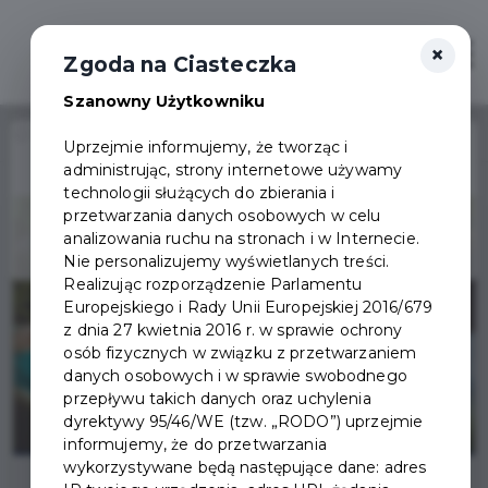
×
Otwór
Zgoda na Ciasteczka
Szanowny Użytkowniku
Home
Wydarzenia
Powitanie lata dla seniorów
Uprzejmie informujemy, że tworząc i
administrując, strony internetowe używamy
Wydarzenie już się
technologii służących do zbierania i
zakończyło
przetwarzania danych osobowych w celu
analizowania ruchu na stronach i w Internecie.
Nie personalizujemy wyświetlanych treści.
Realizując rozporządzenie Parlamentu
Europejskiego i Rady Unii Europejskiej 2016/679
z dnia 27 kwietnia 2016 r. w sprawie ochrony
osób fizycznych w związku z przetwarzaniem
danych osobowych i w sprawie swobodnego
przepływu takich danych oraz uchylenia
dyrektywy 95/46/WE (tzw. „RODO”) uprzejmie
informujemy, że do przetwarzania
wykorzystywane będą następujące dane: adres