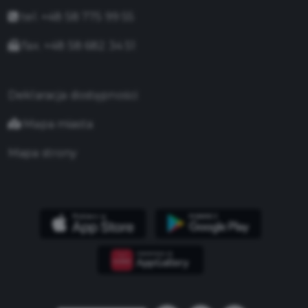
tel. +48 58 775 99 55
fax. +48 58 682 34 51
Deklaracja dostępności
Mapa miasta
Mapa strony