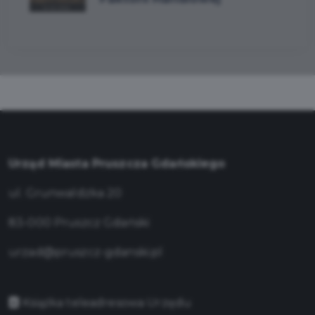
Urząd Miasta Pruszcza Gdańskiego
ul. Grunwaldzka 20
83-000 Pruszcz Gdański
urzad@pruszcz-gdanski.pl
Książka teleadresowa Urzędu