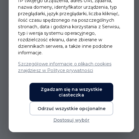
IP twojego urządzenia, adres URL żądania,
nazwa domeny, identyfikator urządzenia, typ
przeglądarki, język przeglądarki, liczba kliknięć,
ilość czasu spędzonego na poszczególnych
stronach, data i godzina korzystania z Serwisu,
POWITANIE LATA DLA
typ i wersja systemu operacyjnego,
rozdzielczość ekranu, dane zbierane w
SENIORÓW
dziennikach serwera, a także inne podobne
informacje.
W środę, 25.06.2025 r. w godz. 14:00-18:00 Miejski
Szczegółowe informacje o plikach cookies
Ośrodek Pomocy Społecznej w Pruszczu Gdańskim
znajdziesz w Polityce prywatności
organizuje "Powitanie lata" dla seniorów z naszego
miasta! Spotkanie będzie miało charakter imprezy
Zgadzam się na wszystkie
plenerowej z grillem.
ciasteczka
Odrzuć wszystkie opcjonalne
Dostosuj wybór