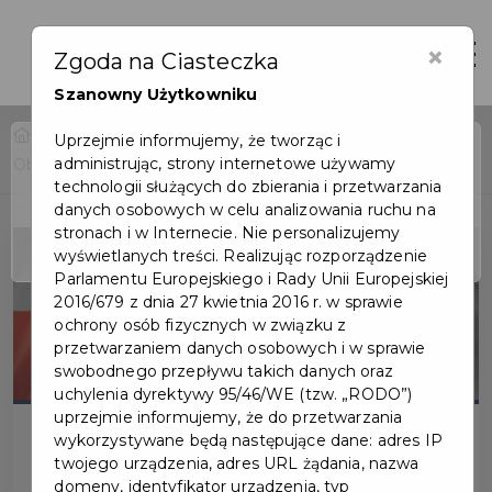
×
Otwór
Zgoda na Ciasteczka
Szanowny Użytkowniku
Home
Wydarzenia
Uprzejmie informujemy, że tworząc i
administrując, strony internetowe używamy
Obchody rocznicy uchwalenia Konstytucji 3 Maja
Wydarzenie już się
technologii służących do zbierania i przetwarzania
zakończyło
danych osobowych w celu analizowania ruchu na
stronach i w Internecie. Nie personalizujemy
wyświetlanych treści. Realizując rozporządzenie
Parlamentu Europejskiego i Rady Unii Europejskiej
2016/679 z dnia 27 kwietnia 2016 r. w sprawie
ochrony osób fizycznych w związku z
przetwarzaniem danych osobowych i w sprawie
swobodnego przepływu takich danych oraz
uchylenia dyrektywy 95/46/WE (tzw. „RODO”)
uprzejmie informujemy, że do przetwarzania
wykorzystywane będą następujące dane: adres IP
twojego urządzenia, adres URL żądania, nazwa
domeny, identyfikator urządzenia, typ