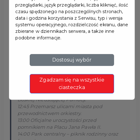
przeglądarki, język przeglądarki, liczba kliknięć, ilość
czasu spędzonego na poszczególnych stronach,
OBCHODY ROCZNICY
data i godzina korzystania z Serwisu, typ i wersja
systemu operacyjnego, rozdzielczość ekranu, dane
UCHWALENIA
zbierane w dziennikach serwera, a także inne
podobne informacje.
KONSTYTUCJI 3 MAJA
3 maja 2025 roku odbędą się uroczyste obchody z
Dostosuj wybór
okazji Święta Konstytucji.
Zgadzam się na wszystkie
OFICJALNE OBCHODY
ciasteczka
12:00 Msza Święta w Kościele pw. Matki
Boskiej Nieustającej Pomocy.
12:45 Przemarsz ulicami miasta pod
przewodnictwem orkiestry.
13:00 Oficjalne uroczystości przed
pomnikiem na Placu Jana Pawła II.
14:00 Park centralny – piknik rodzinny oraz