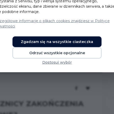
zystania z Serwisu, typ i wersja systemu operacyjnego,
dzielczość ekranu, dane zbierane w dziennikach serwera, a takż
e podobne informacje.
zegółowe informacje o plikach cookies znajdziesz w Polityce
watności
Zgadzam się na wszystkie ciasteczka
Odrzuć wszystkie opcjonalne
Dostosuj wybór
CZNICY ZAKOŃCZENIA