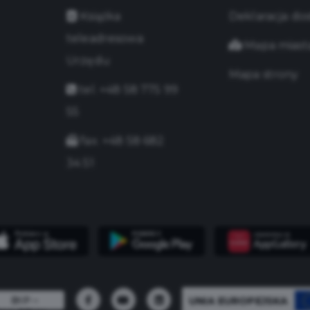
Książka
Deklaracja do
teleadresowa
Mapa miast
Urzędu
Mapa strony
tel. +48 58 775 99
55
fax. +48 58 682
34 51
UNIA EUROPEJSKA