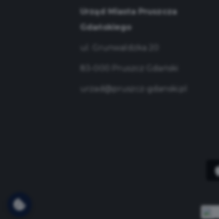
Urząd Miasta Pruszcza
Gdańskiego
ul. Grunwaldzka 20
83-000 Pruszcz Gdański
urzad@pruszcz-gdanski.pl