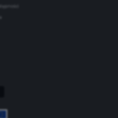
stępności
a