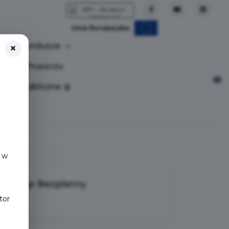
Unia Europejska
Fundusze
×
tuj w Pruszczu
nia publiczne
 w
Wstęp Bezpłatny
tor