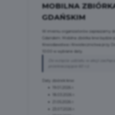
MOBILNA ZBIÓRK
GDAŃSKIM
W imieniu organizatorów zapraszamy do
Gdańskim. Mobilna zbiórka krwi będzi
Krwiodawstwa i Krwiolecznictwa przy D
10:00 w wybrane daty.
Do wzięcia udziału w akcji zachęc
przekraczające 60 r.ż.
Daty zbiórek krwi:
19.01.2026 r.
18.03.2026 r.
21.05.2026 r.
23.07.2026 r.