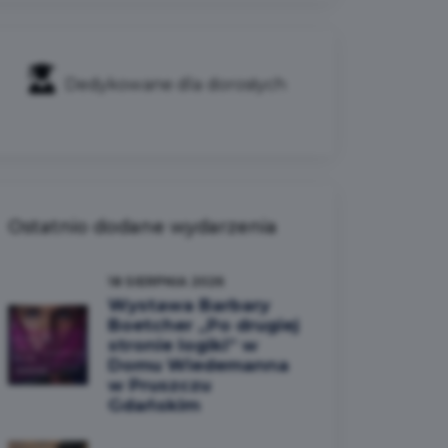
Dedykowane dla dorosłych
Ostatnio dodane wydarzenia
18 SIERPNIA 2026
Wystawa Barbary
Boetcher „Po drugiej
stronie logiki” w
Domu Wiedemanna
w Pruszczu
Gdańskim