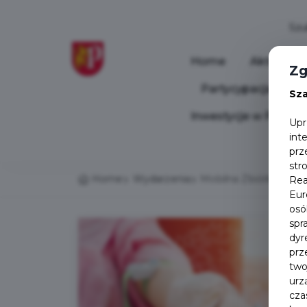
Home
Aktualnoś
Zg
Partycypacja Społ
Sz
Inwestycje w Pruszc
Upr
int
prz
str
Home
Wydarzenia
Mobilna Zbiórka Krwi
Rea
Eur
osó
spr
dyr
prz
two
urz
cza