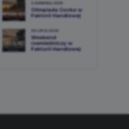
2 SIERPNIA 2026
Olimpiada Gocka w
Faktorii Handlowej
26 LIPCA 2026
Weekend
rzemieślniczy w
Faktorii Handlowej