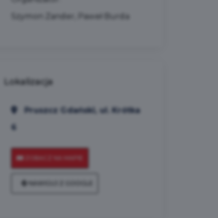
Szymon Zander, Paweł Burda
Lokalizacja
Pruszcz Gdański, ul. Krótka
6
ZOBACZ NA MAPIE
NAWIGUJ Z GOOGLE