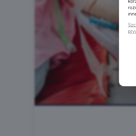
kor
roz
inn
Szc
pry