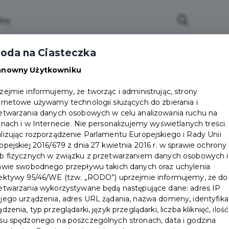
ci
Wydarzenia
O Mieście
Kultura i Sport
oda na Ciasteczka
eczna
Programy
Czyste miasto
Zainwes
anowny Użytkowniku
zu
Mapa Miasta
Załatw sprawę
Zamówie
zejmie informujemy, że tworząc i administrując, strony
ernetowe używamy technologii służących do zbierania i
Ochrona ludności
etwarzania danych osobowych w celu analizowania ruchu na
onach i w Internecie. Nie personalizujemy wyświetlanych treści.
 w Pruszczu Gdańskim
lizując rozporządzenie Parlamentu Europejskiego i Rady Unii
opejskiej 2016/679 z dnia 27 kwietnia 2016 r. w sprawie ochrony
b fizycznych w związku z przetwarzaniem danych osobowych i
awie swobodnego przepływu takich danych oraz uchylenia
ektywy 95/46/WE (tzw. „RODO”) uprzejmie informujemy, że do
etwarzania wykorzystywane będą następujące dane: adres IP
jego urządzenia, adres URL żądania, nazwa domeny, identyfika
ądzenia, typ przeglądarki, język przeglądarki, liczba kliknięć, ilość
su spędzonego na poszczególnych stronach, data i godzina