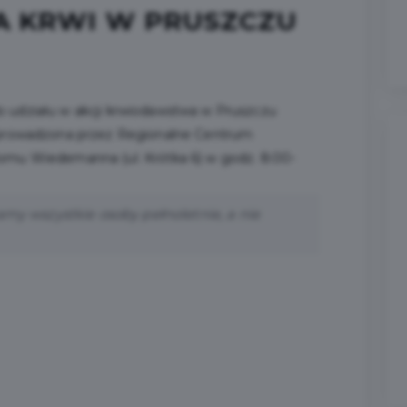
A KRWI W PRUSZCZU
 udziału w akcji krwiodawstwa w Pruszczu
e prowadzona przez Regionalne Centrum
omu Wiedemanna (ul. Krótka 6) w godz. 8:00-
amy wszystkie osoby pełnoletnie, a nie