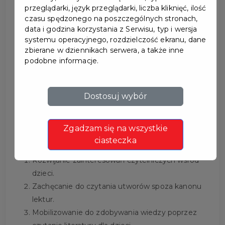
przeglądarki, język przeglądarki, liczba kliknięć, ilość
czasu spędzonego na poszczególnych stronach,
data i godzina korzystania z Serwisu, typ i wersja
systemu operacyjnego, rozdzielczość ekranu, dane
zbierane w dziennikach serwera, a także inne
MIĘDZYSZKOLNY
podobne informacje.
KONKURS CZYTELNICZY
Dostosuj wybór
„MALI TROPICIELE”
Zgadzam się na wszystkie
Cele konkursu:
ciasteczka
Rozwijanie zainteresowań czytelniczych wśród
dzieci.
Zachęcanie do czytania utworów spoza kanonu
lektur.
Mobilizowanie do zdobywania wiedzy poprzez