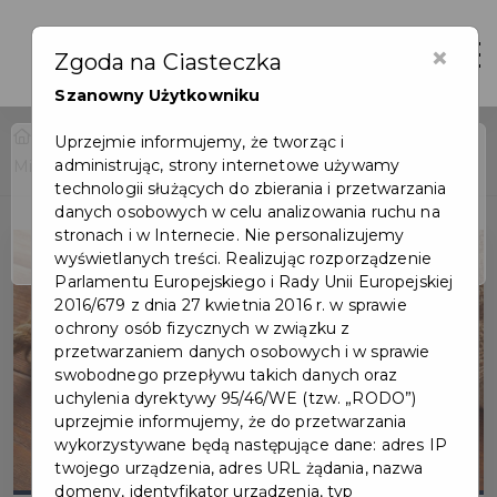
×
Otwór
Zgoda na Ciasteczka
Szanowny Użytkowniku
Home
Wydarzenia
Uprzejmie informujemy, że tworząc i
administrując, strony internetowe używamy
Międzyszkolny Konkurs Czytelniczy „Mali Tropiciele”
Wydarzenie już się
technologii służących do zbierania i przetwarzania
zakończyło
danych osobowych w celu analizowania ruchu na
stronach i w Internecie. Nie personalizujemy
wyświetlanych treści. Realizując rozporządzenie
Parlamentu Europejskiego i Rady Unii Europejskiej
2016/679 z dnia 27 kwietnia 2016 r. w sprawie
ochrony osób fizycznych w związku z
przetwarzaniem danych osobowych i w sprawie
swobodnego przepływu takich danych oraz
uchylenia dyrektywy 95/46/WE (tzw. „RODO”)
uprzejmie informujemy, że do przetwarzania
wykorzystywane będą następujące dane: adres IP
twojego urządzenia, adres URL żądania, nazwa
domeny, identyfikator urządzenia, typ