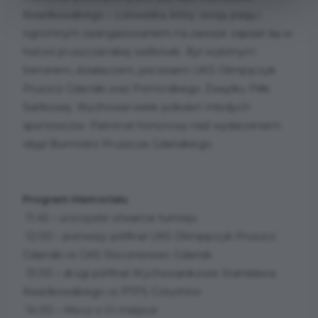
Kwiatkowskiego – człowieka, który swoją pasją i
ogromnym zaangażowaniem na zawsze zapisał się w
historii pruszczańskiej siatkówki. Był wybitnym
trenerem, działaczem, prezesem UKS Olimpijczyk
Pruszcz Gdański oraz Pomorskiego Związku Piłki
Siatkowej. Wychował wiele pokoleń młodych
sportowców. Patronat honorowy nad wydarzeniem
objął Burmistrz Pruszcza Gdańskiego.
Program Memoriału
11:45 – uroczyste otwarcie turnieju
12:00 – pierwszy półfinał UKS Olimpijczyk Pruszcz
Gdański vs GKS Stoczniowiec Gdańsk
13:00 – drugi półfinał Wychowankowie Stanisława
Kwiatkowskiego vs PTPS Człuchów
14:00 – Mecz o III miejsce