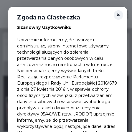
×
Otwór
Zgoda na Ciasteczka
Szanowny Użytkowniku
Home
Wydarzenia
Uprzejmie informujemy, że tworząc i
Memoriał Piłki Siatkowej im. Stanisława Kwiatkowskiego
administrując, strony internetowe używamy
Wydarzenie już się
technologii służących do zbierania i
zakończyło
przetwarzania danych osobowych w celu
analizowania ruchu na stronach i w Internecie.
Nie personalizujemy wyświetlanych treści.
Realizując rozporządzenie Parlamentu
Europejskiego i Rady Unii Europejskiej 2016/679
z dnia 27 kwietnia 2016 r. w sprawie ochrony
osób fizycznych w związku z przetwarzaniem
danych osobowych i w sprawie swobodnego
przepływu takich danych oraz uchylenia
dyrektywy 95/46/WE (tzw. „RODO”) uprzejmie
informujemy, że do przetwarzania
wykorzystywane będą następujące dane: adres