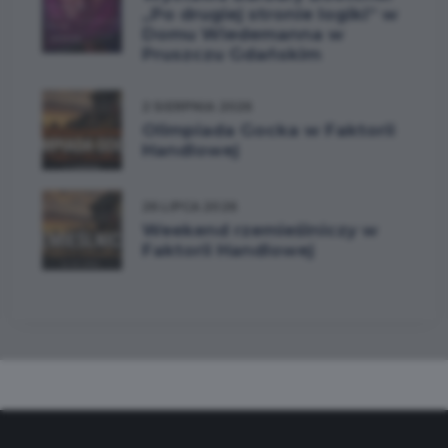
„Po drugiej stronie logiki” w
Domu Wiedemanna w
Pruszczu Gdańskim
2 SIERPNIA 2026
Olimpiada Gocka w Faktorii
Handlowej
26 LIPCA 2026
Weekend rzemieślniczy w
Faktorii Handlowej