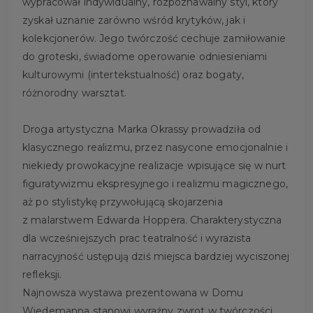
wypracował indywidualny, rozpoznawalny styl, który
zyskał uznanie zarówno wśród krytyków, jak i
kolekcjonerów. Jego twórczość cechuje zamiłowanie
do groteski, świadome operowanie odniesieniami
kulturowymi (intertekstualność) oraz bogaty,
różnorodny warsztat.
Droga artystyczna Marka Okrassy prowadziła od
klasycznego realizmu, przez nasycone emocjonalnie i
niekiedy prowokacyjne realizacje wpisujące się w nurt
figuratywizmu ekspresyjnego i realizmu magicznego,
aż po stylistykę przywołującą skojarzenia
z malarstwem Edwarda Hoppera. Charakterystyczna
dla wcześniejszych prac teatralność i wyrazista
narracyjność ustępują dziś miejsca bardziej wyciszonej
refleksji.
Najnowsza wystawa prezentowana w Domu
Wiedemanna stanowi wyraźny zwrot w twórczości