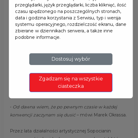
przeglądarki, język przeglądarki, liczba kliknięć, ilość
czasu spędzonego na poszczególnych stronach,
data i godzina korzystania z Serwisu, typ i wersja
systemu operacyjnego, rozdzielczość ekranu, dane
zbierane w dziennikach serwera, a także inne
MAREK OKRASSA -
podobne informacje.
WYSTAWA W DOMU
Dostosuj wybór
WIEDEMANNA
Zgadzam się na wszystkie
Dom Wiedemanna w Pruszczu Gdańskim
ciasteczka
zaprasza na wystawę Marka Okrassy.
-
Od dawna wiem, że po pewnym czasie w każdej
konwencji zaczynam się dusić
– mówi Marek Okrassa.
Przez lata działalności artystycznej Sopocianin