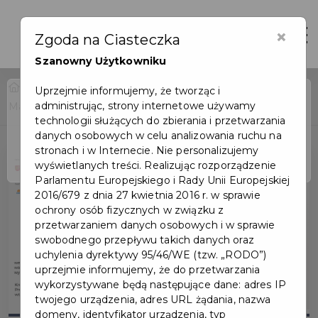
×
Otwór
Zgoda na Ciasteczka
Szanowny Użytkowniku
Home
Wydarzenia
Uprzejmie informujemy, że tworząc i
administrując, strony internetowe używamy
Marek Okrassa - wystawa w Domu Wiedemanna
Wydarzenie już się
technologii służących do zbierania i przetwarzania
zakończyło
danych osobowych w celu analizowania ruchu na
stronach i w Internecie. Nie personalizujemy
wyświetlanych treści. Realizując rozporządzenie
Parlamentu Europejskiego i Rady Unii Europejskiej
2016/679 z dnia 27 kwietnia 2016 r. w sprawie
ochrony osób fizycznych w związku z
przetwarzaniem danych osobowych i w sprawie
swobodnego przepływu takich danych oraz
uchylenia dyrektywy 95/46/WE (tzw. „RODO”)
uprzejmie informujemy, że do przetwarzania
wykorzystywane będą następujące dane: adres IP
twojego urządzenia, adres URL żądania, nazwa
domeny, identyfikator urządzenia, typ