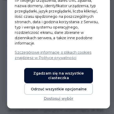
IP twojego urządzenia, adres URL żądania,
nazwa domeny, identyfikator urządzenia, typ
przeglądarki, język przeglądarki, liczba kliknięć,
ilość czasu spędzonego na poszczególnych
stronach, data i godzina korzystania z Serwisu,
typ i wersja systemu operacyjnego,
KONKURS PLASTYCZNY
rozdzielczość ekranu, dane zbierane w
dziennikach serwera, a także inne podobne
„MÓJ NOWY DOM”
informacje.
Szczegółowe informacje o plikach cookies
Celem Konkursu jest promowanie zrozumienia i
znajdziesz w Polityce prywatności
integracji kulturowej oraz ukazanie perspektywy
uczniów, którzy rozpoczęli nowe życie w Polsce.
Zgadzam się na wszystkie
ciasteczka
Konkurs rozpoczyna się dnia
7.10.2024 r.
i trwa
do
Odrzuć wszystkie opcjonalne
18.10.2024 r.
Dostosuj wybór
Uczestnikami Konkursu mogą być uczniowie z
doświadczeniem migracyjnym uczęszczający do klas