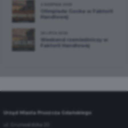
2 SIERPNIA 2026
Olimpiada Gocka w Faktorii
Handlowej
26 LIPCA 2026
Weekend rzemieślniczy w
Faktorii Handlowej
Urząd Miasta Pruszcza Gdańskiego
ul. Grunwaldzka 20