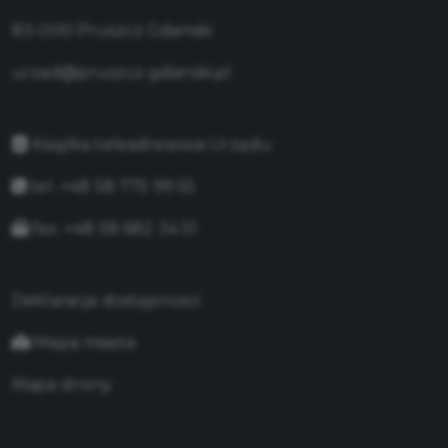
83-000 Pruszcz Gdański
urzad@pruszcz-gdanski.pl
Książka teleadresowa Urzędu
tel. +48 58 775 99 55
fax. +48 58 682 34 51
Deklaracja dostępności
Mapa miasta
Mapa strony