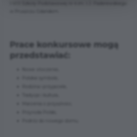
I-VIII Szkoły Podstawowej nr 4 im. I.J. Paderewskiego
w Pruszczu Gdańskim.
Prace konkursowe mogą
przedstawiać:
Nowe otoczenie,
Polskie symbole,
Rodzina i przyjaciele,
Tradycje i kultura,
Marzenia o przyszłości,
Przyroda Polski,
Podróż do nowego domu.