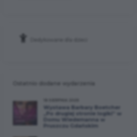
Dedykowane dla dzieci
Ostatnio dodane wydarzenia
18 SIERPNIA 2026
Wystawa Barbary Boetcher
„Po drugiej stronie logiki” w
Domu Wiedemanna w
Pruszczu Gdańskim