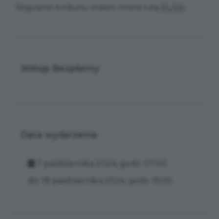
Regulamin konkursu znaleźć można tutaj
PL
/
UA
.
Wstęp Bezpłatny
Data wydarzenia
7 października 2024, godz. 07:00
do: 18 października 2024, godz. 16:00