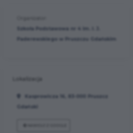
Organizator:
Szkoła Podstawowa nr 4 im. I. J.
Paderewskiego w Pruszczu Gdańskim
Lokalizacja
Kasprowicza 16, 83-000 Pruszcz
Gdański
NAWIGUJ Z GOOGLE