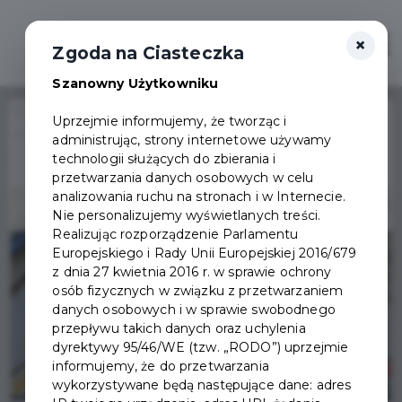
×
Otwór
Zgoda na Ciasteczka
Szanowny Użytkowniku
Home
Wydarzenia
Uprzejmie informujemy, że tworząc i
Konkurs plastyczny „Mój nowy dom”
administrując, strony internetowe używamy
Wydarzenie już się
technologii służących do zbierania i
zakończyło
przetwarzania danych osobowych w celu
analizowania ruchu na stronach i w Internecie.
Nie personalizujemy wyświetlanych treści.
Realizując rozporządzenie Parlamentu
Europejskiego i Rady Unii Europejskiej 2016/679
z dnia 27 kwietnia 2016 r. w sprawie ochrony
osób fizycznych w związku z przetwarzaniem
danych osobowych i w sprawie swobodnego
przepływu takich danych oraz uchylenia
dyrektywy 95/46/WE (tzw. „RODO”) uprzejmie
informujemy, że do przetwarzania
wykorzystywane będą następujące dane: adres