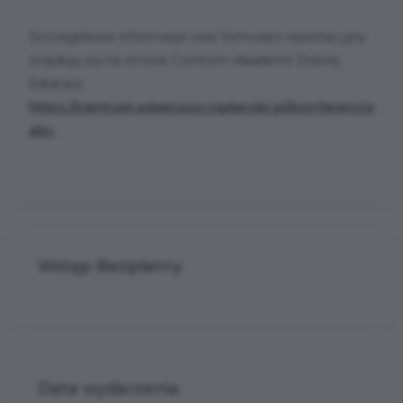
Szczegółowe informacje oraz formularz rejestracyjny
znajdują się na stronie Centrum Akademii Dobrej
Edukacji:
https://centrum.adepruszczgdanski.pl/konferencja-
abc
.
Wstęp Bezpłatny
Data wydarzenia