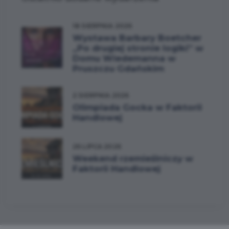
18 SIERPNIA 2026
Wystawa Barbary Boetcher
„Po drugiej stronie logiki” w
Domu Wiedemanna w
Pruszczu Gdańskim
2 SIERPNIA 2026
Olimpiada Gocka w Faktorii
Handlowej
26 LIPCA 2026
Weekend rzemieślniczy w
Faktorii Handlowej