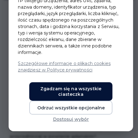
IP twojego urządzenia, adres URL żądania,
nazwa domeny, identyfikator urządzenia, typ
przeglądarki, język przeglądarki, liczba kliknięć,
ilość czasu spędzonego na poszczególnych
stronach, data i godzina korzystania z Serwisu,
typ i wersja systemu operacyjnego,
KONFERENCJA
rozdzielczość ekranu, dane zbierane w
dziennikach serwera, a także inne podobne
"AKADEMIA
informacje.
BUDOWANIA
Szczegółowe informacje o plikach cookies
znajdziesz w Polityce prywatności
CIEKAWOŚCI"
Zgadzam się na wszystkie
ciasteczka
Już 2 czerwca 2026 roku w Centrum Akademii
Dobrej Edukacji w Pruszczu Gdańskim odbędzie
Odrzuć wszystkie opcjonalne
się konferencja pod hasłem "Akademia
Dostosuj wybór
Budowania Ciekawości (ABC) – wspólnie
wypracujemy atrakcyjny model edukacji
przyrodniczej w powiecie gdańskim".