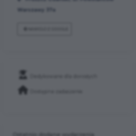
Warszawy 37a
NAWIGUJ Z GOOGLE
Dedykowane dla dorosłych
Dostępne zadaszenie
Ostatnio dodane wydarzenia