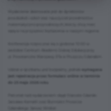
Wydarzenie skierowane jest do dyrektorów
przedszkoli i szkół oraz nauczycieli przedmiotów
matematyczno-przyrodniczych, którzy chcą mieć
wpływ na przyszłość kształcenia w naszym regionie.
Konferencja rozpocznie się o godzinie 10:00 w
siedzibie Centrum Akademii Dobrej Edukacji przy
ul. Powstańców Warszawy 37a w Pruszczu Gdańskim.
Udział w spotkaniu jest bezpłatny, jednak
wymagana
jest rejestracja przez formularz online w terminie
do 25 maja 2026 roku
.
Patronat nad wydarzeniem objęli Starosta Gdański
Jarosław Karnath oraz Burmistrz Pruszcza
Gdańskiego Janusz Wróbel.