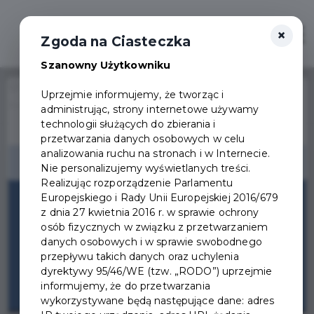
×
Otwór
Zgoda na Ciasteczka
Szanowny Użytkowniku
Home
Wydarzenia
Uprzejmie informujemy, że tworząc i
Konferencja "Akademia Budowania Ciekawości"
administrując, strony internetowe używamy
Wydarzenie już się
technologii służących do zbierania i
zakończyło
przetwarzania danych osobowych w celu
analizowania ruchu na stronach i w Internecie.
Nie personalizujemy wyświetlanych treści.
Realizując rozporządzenie Parlamentu
Europejskiego i Rady Unii Europejskiej 2016/679
z dnia 27 kwietnia 2016 r. w sprawie ochrony
osób fizycznych w związku z przetwarzaniem
danych osobowych i w sprawie swobodnego
przepływu takich danych oraz uchylenia
dyrektywy 95/46/WE (tzw. „RODO”) uprzejmie
informujemy, że do przetwarzania
wykorzystywane będą następujące dane: adres