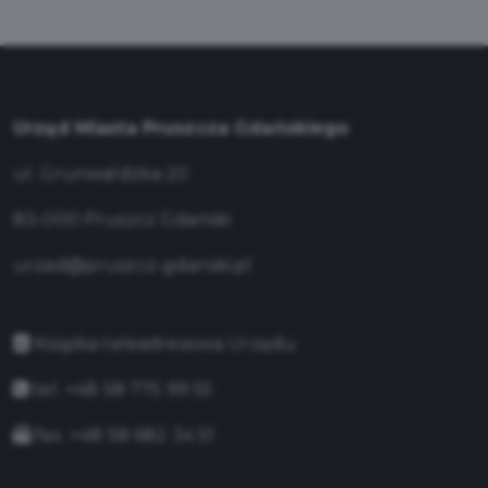
Urząd Miasta Pruszcza Gdańskiego
ul. Grunwaldzka 20
83-000 Pruszcz Gdański
urzad@pruszcz-gdanski.pl
Książka teleadresowa Urzędu
tel. +48 58 775 99 55
fax. +48 58 682 34 51