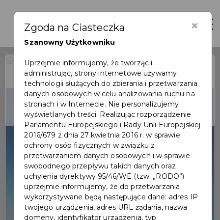
×
Otwór
Zgoda na Ciasteczka
Szanowny Użytkowniku
Home
Wydarzenia
Kino: Kina i Yuk
Uprzejmie informujemy, że tworząc i
administrując, strony internetowe używamy
Wydarzenie już się
technologii służących do zbierania i przetwarzania
zakończyło
danych osobowych w celu analizowania ruchu na
stronach i w Internecie. Nie personalizujemy
wyświetlanych treści. Realizując rozporządzenie
Parlamentu Europejskiego i Rady Unii Europejskiej
2016/679 z dnia 27 kwietnia 2016 r. w sprawie
ochrony osób fizycznych w związku z
przetwarzaniem danych osobowych i w sprawie
swobodnego przepływu takich danych oraz
uchylenia dyrektywy 95/46/WE (tzw. „RODO”)
uprzejmie informujemy, że do przetwarzania
wykorzystywane będą następujące dane: adres IP
twojego urządzenia, adres URL żądania, nazwa
domeny, identyfikator urządzenia, typ