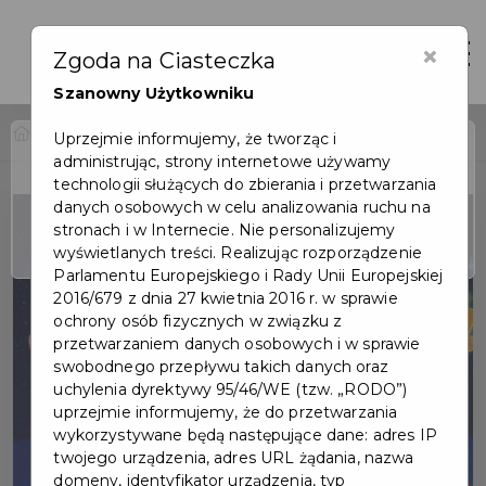
×
Otwór
Zgoda na Ciasteczka
Szanowny Użytkowniku
Home
Wydarzenia
Kino: Elfy ratują święta
Uprzejmie informujemy, że tworząc i
administrując, strony internetowe używamy
Wydarzenie już się
technologii służących do zbierania i przetwarzania
zakończyło
danych osobowych w celu analizowania ruchu na
stronach i w Internecie. Nie personalizujemy
wyświetlanych treści. Realizując rozporządzenie
Parlamentu Europejskiego i Rady Unii Europejskiej
2016/679 z dnia 27 kwietnia 2016 r. w sprawie
ochrony osób fizycznych w związku z
przetwarzaniem danych osobowych i w sprawie
swobodnego przepływu takich danych oraz
uchylenia dyrektywy 95/46/WE (tzw. „RODO”)
uprzejmie informujemy, że do przetwarzania
wykorzystywane będą następujące dane: adres IP
twojego urządzenia, adres URL żądania, nazwa
domeny, identyfikator urządzenia, typ