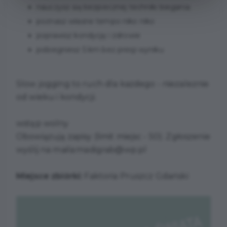
nauczysz się bezpiecznej techniki biegania
poznasz własne tempo niko niko
poprawisz kondycję i zdrowie
pobiegniesz 5 km bez presji wyniku
Slow jogging to ruch dla każdego - niezaleznie
od wieku i kondycji.
wstęp wolny
Obowiązują zapisy (limit miejsc - 50). Zgłoszenie
wyślij na maila:madigrab@wp.pl
Miejsce zbiórki:
Faktoria Pruszcz Gdański