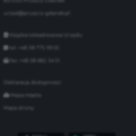
83-000 Pruszcz Gdański
urzad@pruszcz-gdanski.pl
Książka teleadresowa Urzędu
tel. +48 58 775 99 55
fax. +48 58 682 34 51
Deklaracja dostępności
Mapa miasta
Mapa strony