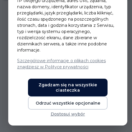
IP twojego urządzenia, adres URL żądania,
nazwa domeny, identyfikator urządzenia, typ
przeglądarki, język przeglądarki, liczba kliknięć,
ilość czasu spędzonego na poszczególnych
stronach, data i godzina korzystania z Serwisu,
typ i wersja systemu operacyjnego,
IX MIĘDZYNARODOWY
rozdzielczość ekranu, dane zbierane w
dziennikach serwera, a także inne podobne
DZIEŃ SLOW JOGGINGU
informacje.
Szczegółowe informacje o plikach cookies
IX Międzynarodowy Dzień Slow Joggingu
znajdziesz w Polityce prywatności
23 maja 2026 r.
godzina 12:00
Zgadzam się na wszystkie
ciasteczka
Poznaj japońską metodę biegania w tempie
Odrzuć wszystkie opcjonalne
niko niko, czyli z uśmiechem na twarzy.
Dostosuj wybór
Podczas wydarzenia: