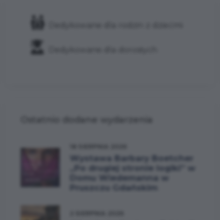
Dedykowane dla rodzin z dziećmi
Dedykowane dla dorosłych
Ostatnio dodane wydarzenia
18 SIERPNIA 2026
Wystawa Barbary Boetcher
„Po drugiej stronie logiki” w
Domu Wiedemanna w
Pruszczu Gdańskim
2 SIERPNIA 2026