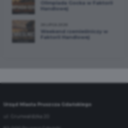
Olimpiada Gocka w Faktorii
Handlowej
26 LIPCA 2026
Weekend rzemieślniczy w
Faktorii Handlowej
Urząd Miasta Pruszcza Gdańskiego
ul. Grunwaldzka 20