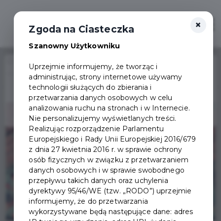
×
Otwór
Zgoda na Ciasteczka
Szanowny Użytkowniku
Home
Wydarzenia
Uprzejmie informujemy, że tworząc i
IX Międzynarodowy Dzień Slow Joggingu
administrując, strony internetowe używamy
Wydarzenie już się
technologii służących do zbierania i
zakończyło
przetwarzania danych osobowych w celu
analizowania ruchu na stronach i w Internecie.
Nie personalizujemy wyświetlanych treści.
Realizując rozporządzenie Parlamentu
Europejskiego i Rady Unii Europejskiej 2016/679
z dnia 27 kwietnia 2016 r. w sprawie ochrony
osób fizycznych w związku z przetwarzaniem
danych osobowych i w sprawie swobodnego
przepływu takich danych oraz uchylenia
dyrektywy 95/46/WE (tzw. „RODO”) uprzejmie
informujemy, że do przetwarzania
wykorzystywane będą następujące dane: adres