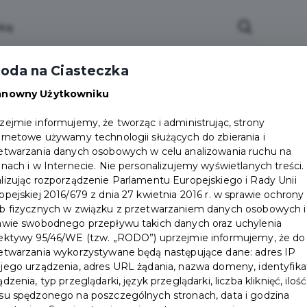
ci
Wydarzenia
O Mieście
Kultura i Sport
oda na Ciasteczka
eczna
Programy
Czyste miasto
Zainwes
anowny Użytkowniku
zu
Mapa Miasta
Załatw sprawę
Zamówie
zejmie informujemy, że tworząc i administrując, strony
ernetowe używamy technologii służących do zbierania i
Ochrona ludności
etwarzania danych osobowych w celu analizowania ruchu na
onach i w Internecie. Nie personalizujemy wyświetlanych treści.
i "Basket w Pruszczu 3x3"
lizując rozporządzenie Parlamentu Europejskiego i Rady Unii
opejskiej 2016/679 z dnia 27 kwietnia 2016 r. w sprawie ochrony
Wydarzenie już się zakończył
b fizycznych w związku z przetwarzaniem danych osobowych i
awie swobodnego przepływu takich danych oraz uchylenia
ektywy 95/46/WE (tzw. „RODO”) uprzejmie informujemy, że do
etwarzania wykorzystywane będą następujące dane: adres IP
jego urządzenia, adres URL żądania, nazwa domeny, identyfika
ądzenia, typ przeglądarki, język przeglądarki, liczba kliknięć, ilość
su spędzonego na poszczególnych stronach, data i godzina