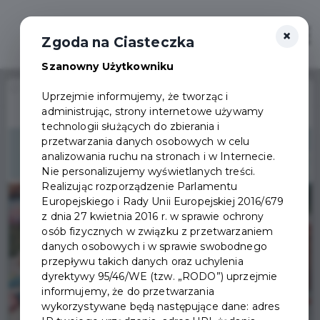
×
Otwór
Zgoda na Ciasteczka
Szanowny Użytkowniku
Home
Wydarzenia
Dziecięcy Pchli Targ
Uprzejmie informujemy, że tworząc i
administrując, strony internetowe używamy
Wydarzenie już się
technologii służących do zbierania i
zakończyło
przetwarzania danych osobowych w celu
analizowania ruchu na stronach i w Internecie.
Nie personalizujemy wyświetlanych treści.
Realizując rozporządzenie Parlamentu
Europejskiego i Rady Unii Europejskiej 2016/679
z dnia 27 kwietnia 2016 r. w sprawie ochrony
osób fizycznych w związku z przetwarzaniem
danych osobowych i w sprawie swobodnego
przepływu takich danych oraz uchylenia
dyrektywy 95/46/WE (tzw. „RODO”) uprzejmie
informujemy, że do przetwarzania
wykorzystywane będą następujące dane: adres