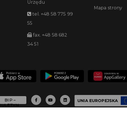
Urzędu
Mapa strony
tel. +48 58 775 99
55
fax. +48 58 682
34 51
UNIA EUROPEJSKA
 - 2026 Urząd Miasta Pruszcza Gdańskiego - Wszystkie 
Build with
by qb