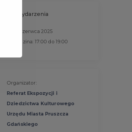
Data wydarzenia
28 czerwca 2025
Godzina: 17:00 do 19:00
Organizator:
Referat Ekspozycji i
Dziedzictwa Kulturowego
Urzędu Miasta Pruszcza
Gdańskiego