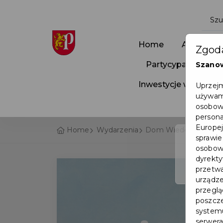
Home
Aktualnoś
Zgoda
Partycypacja Społ
Szano
Inwestycje w Pruszc
Uprzejm
używamy
osobowy
persona
Europej
Home
Wydarzenia
Dom Wiedemanna w Pr
sprawie
osobowy
dyrekty
przetwa
urządze
przegląd
poszcze
systemu
serwera