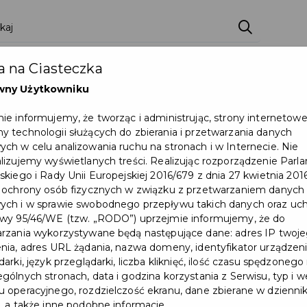
ci
Wydarzenia
O Mieście
Kultura i Sport
 na Ciasteczka
eczna
Programy
Czyste miasto
Zainwes
wny Użytkowniku
zu
Mapa Miasta
Załatw sprawę
Zamówie
ie informujemy, że tworząc i administrując, strony internetow
 technologii służących do zbierania i przetwarzania danych
Ochrona ludności
ch w celu analizowania ruchu na stronach i w Internecie. Nie
lizujemy wyświetlanych treści. Realizując rozporządzenie Par
skiego i Rady Unii Europejskiej 2016/679 z dnia 27 kwietnia 2016
uszczu Gdańskim świętuje swój mały jubileusz!
 ochrony osób fizycznych w związku z przetwarzaniem danych
ch i w sprawie swobodnego przepływu takich danych oraz uch
Wydarzenie już się zakończył
wy 95/46/WE (tzw. „RODO”) uprzejmie informujemy, że do
rzania wykorzystywane będą następujące dane: adres IP twoj
nia, adres URL żądania, nazwa domeny, identyfikator urządzeni
arki, język przeglądarki, liczba kliknięć, ilość czasu spędzonego
gólnych stronach, data i godzina korzystania z Serwisu, typ i w
 operacyjnego, rozdzielczość ekranu, dane zbierane w dzienni
, a także inne podobne informacje.