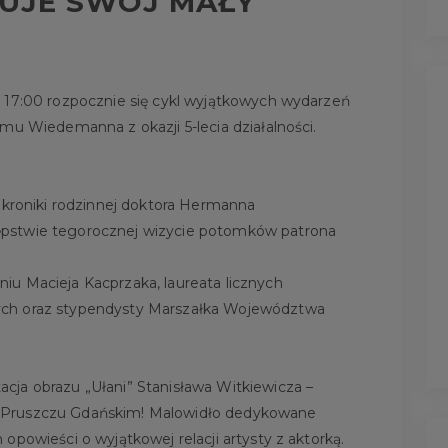
UJE SWÓJ MAŁY
 17:00 rozpocznie się cykl wyjątkowych wydarzeń
mu Wiedemanna z okazji 5-lecia działalności.
z kroniki rodzinnej doktora Hermanna
pstwie tegorocznej wizycie potomków patrona
u Macieja Kacprzaka, laureata licznych
ych oraz stypendysty Marszałka Województwa
ja obrazu „Ułani” Stanisława Witkiewicza –
 Pruszczu Gdańskim! Malowidło dedykowane
opowieści o wyjątkowej relacji artysty z aktorką.