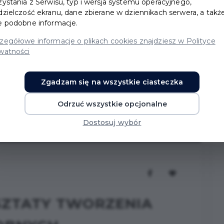
zystania z Serwisu, typ i wersja systemu operacyjnego,
dzielczość ekranu, dane zbierane w dziennikach serwera, a takż
e podobne informacje.
zegółowe informacje o plikach cookies znajdziesz w Polityce
watności
Zgadzam się na wszystkie ciasteczka
Odrzuć wszystkie opcjonalne
Dostosuj wybór
SZTATY TWORZENIA