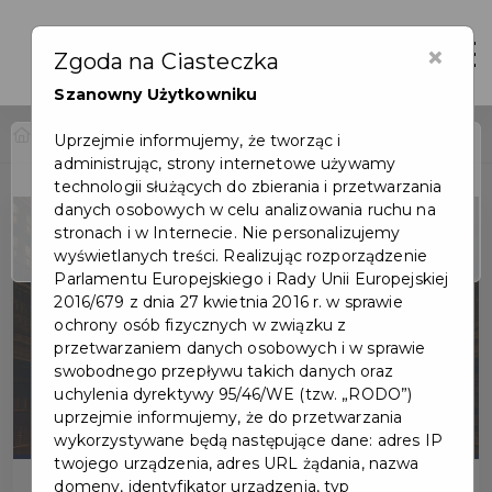
×
Otwór
Zgoda na Ciasteczka
Szanowny Użytkowniku
Home
Wydarzenia
„Do dzieła!” – Noc Bibliotek 2025
Uprzejmie informujemy, że tworząc i
administrując, strony internetowe używamy
Wydarzenie już się
technologii służących do zbierania i przetwarzania
zakończyło
danych osobowych w celu analizowania ruchu na
stronach i w Internecie. Nie personalizujemy
wyświetlanych treści. Realizując rozporządzenie
Parlamentu Europejskiego i Rady Unii Europejskiej
2016/679 z dnia 27 kwietnia 2016 r. w sprawie
ochrony osób fizycznych w związku z
przetwarzaniem danych osobowych i w sprawie
swobodnego przepływu takich danych oraz
uchylenia dyrektywy 95/46/WE (tzw. „RODO”)
uprzejmie informujemy, że do przetwarzania
wykorzystywane będą następujące dane: adres IP
twojego urządzenia, adres URL żądania, nazwa
domeny, identyfikator urządzenia, typ