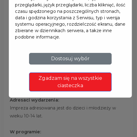
przeglądarki, język przeglądarki, liczba kliknięć, ilość
czasu spędzonego na poszczególnych stronach,
data i godzina korzystania z Serwisu, typ i wersja
systemu operacyjnego, rozdzielczość ekranu, dane
„DO DZIEŁA!” – NOC
zbierane w dziennikach serwera, a także inne
podobne informacje.
BIBLIOTEK 2025
Dostosuj wybór
Joanna Przybyś, dyrektor Powiatowej i Miejskiej
Biblioteki Publicznej w Pruszczu Gdańskim,
serdecznie zaprasza do udziału w wyjątkowym
Zgadzam się na wszystkie
wydarzeniu – Nocy Bibliotek 2025.
ciasteczka
Adresaci wydarzenia:
Impreza adresowana jest do dzieci i młodzieży w
wieku 10-14 lat.
W programie: