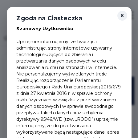
×
Otwór
Zgoda na Ciasteczka
Szanowny Użytkowniku
Home
Lista aktualności
Uprzejmie informujemy, że tworząc i
administrując, strony internetowe używamy
technologii służących do zbierania i
przetwarzania danych osobowych w celu
analizowania ruchu na stronach i w Internecie.
Nie personalizujemy wyświetlanych treści.
Realizując rozporządzenie Parlamentu
02
Europejskiego i Rady Unii Europejskiej 2016/679
z dnia 27 kwietnia 2016 r. w sprawie ochrony
cze
osób fizycznych w związku z przetwarzaniem
danych osobowych i w sprawie swobodnego
przepływu takich danych oraz uchylenia
dyrektywy 95/46/WE (tzw. „RODO”) uprzejmie
informujemy, że do przetwarzania
wykorzystywane będą następujące dane: adres