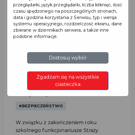
przeglądarki, język przeglądarki, liczba kliknięć, ilość
czasu spędzonego na poszczególnych stronach,
data i godzina korzystania z Serwisu, typ i wersja
systemu operacyjnego, rozdzielczość ekranu, dane
zbierane w dziennikach serwera, a także inne
podobne informacje.
Bezpieczne zakończenie
Dostosuj wybór
roku szkolnego – wspólne
Zgadzam się na wszystkie
działania Policji i Straży
ciasteczka
Miejskiej
#BEZPIECZEŃSTWO
W związku z zakończeniem roku
szkolnego funkcjonariusze Straży