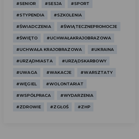
#SENIOR
#SESJA
#SPORT
#STYPENDIA
#SZKOLENIA
#ŚWIADCZENIA
#ŚWIĄTECZNEPROMOCJE
#ŚWIĘTO
#UCHWAŁAKRAJOBRAZOWA
#UCHWAŁA KRAJOBRAZOWA
#UKRAINA
#URZĄDMIASTA
#URZĄDSKARBOWY
#UWAGA
#WAKACJE
#WARSZTATY
#WĘGIEL
#WOLONTARIAT
#WSPÓŁPRACA
#WYDARZENIA
#ZDROWIE
#ZGŁOŚ
#ZHP