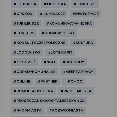
#EDUKACJA
#EKOLOGIA
#FUNDUSZE
#GPSZOK
#ILUMINACJE
#INWESTYCJE
#JUBILEUSZE
#KOMUNIKACJAMIEJSKA
#KONKURS
#KONKURSOFERT
#KONSULTACJESPOŁECZNE
#KULTURA
#LODOWISKO
#LOTERIAPIT
#MŁODZIEŻ
#NGO
#OBCHODY
#ODPADYKOMUNALNE
#OFERTAPRACY
#ONLINE
#PARTNER
#POMOC
#POMOCSPOŁECZNA
#PROFILAKTYKA
#PRUSZCZAŃSKAKARTAMIESZKAŃCA
#RADAMIASTA
#ROZWÓJMIASTA