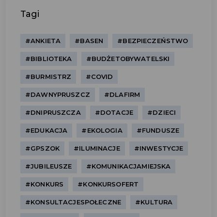
Tagi
#ANKIETA
#BASEN
#BEZPIECZEŃSTWO
#BIBLIOTEKA
#BUDŻETOBYWATELSKI
#BURMISTRZ
#COVID
#DAWNYPRUSZCZ
#DLAFIRM
#DNIPRUSZCZA
#DOTACJE
#DZIECI
#EDUKACJA
#EKOLOGIA
#FUNDUSZE
#GPSZOK
#ILUMINACJE
#INWESTYCJE
#JUBILEUSZE
#KOMUNIKACJAMIEJSKA
#KONKURS
#KONKURSOFERT
#KONSULTACJESPOŁECZNE
#KULTURA