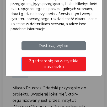
przeglądarki, język przeglądarki, liczba kliknięć, ilość
czasu spędzonego na poszczególnych stronach,
data i godzina korzystania z Serwisu, typ i wersja
systemu operacyjnego, rozdzielczość ekranu, dane
zbierane w dziennikach serwera, a także inne
podobne informacje.
Wspieraj lokalnie - rozlicz
Dostosuj wybór
PIT i przekaż 1%
Zgadzam się na wszystkie
pruszczańskim OPP
ciasteczka
#NGO
Miasto Pruszcz Gdański przystąpiło do
projektu „Wspieraj lokalnie”, który
organizowany jest przez Instytut
Wsparcia Organizacji Pozarządowych.