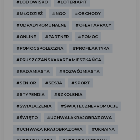
#LODOWISKO
#LOTERIAPIT
#MŁODZIEŻ
#NGO
#OBCHODY
#ODPADYKOMUNALNE
#OFERTAPRACY
#ONLINE
#PARTNER
#POMOC
#POMOCSPOŁECZNA
#PROFILAKTYKA
#PRUSZCZAŃSKAKARTAMIESZKAŃCA
#RADAMIASTA
#ROZWÓJMIASTA
#SENIOR
#SESJA
#SPORT
#STYPENDIA
#SZKOLENIA
#ŚWIADCZENIA
#ŚWIĄTECZNEPROMOCJE
#ŚWIĘTO
#UCHWAŁAKRAJOBRAZOWA
#UCHWAŁA KRAJOBRAZOWA
#UKRAINA