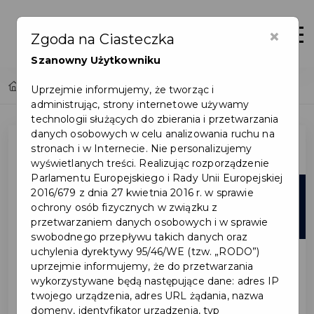
×
Otwór
Zgoda na Ciasteczka
Szanowny Użytkowniku
Home
Lista aktualności
Uprzejmie informujemy, że tworząc i
administrując, strony internetowe używamy
technologii służących do zbierania i przetwarzania
danych osobowych w celu analizowania ruchu na
stronach i w Internecie. Nie personalizujemy
wyświetlanych treści. Realizując rozporządzenie
Parlamentu Europejskiego i Rady Unii Europejskiej
10
2016/679 z dnia 27 kwietnia 2016 r. w sprawie
ochrony osób fizycznych w związku z
lut
przetwarzaniem danych osobowych i w sprawie
swobodnego przepływu takich danych oraz
uchylenia dyrektywy 95/46/WE (tzw. „RODO”)
uprzejmie informujemy, że do przetwarzania
wykorzystywane będą następujące dane: adres IP
twojego urządzenia, adres URL żądania, nazwa
domeny, identyfikator urządzenia, typ