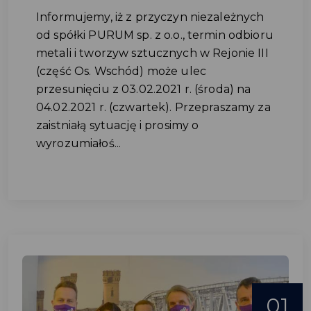
Informujemy, iż z przyczyn niezależnych
od spółki PURUM sp. z o.o., termin odbioru
metali i tworzyw sztucznych w Rejonie III
(część Os. Wschód) może ulec
przesunięciu z 03.02.2021 r. (środa) na
04.02.2021 r. (czwartek). Przepraszamy za
zaistniałą sytuację i prosimy o
wyrozumiałoś...
01