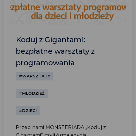
Koduj z Gigantami:
bezpłatne warsztaty z
programowania
#WARSZTATY
#MŁODZIEŻ
#DZIECI
Przed nami MONSTERIADA „Koduj z
Gigantami” czyli ósma edycja