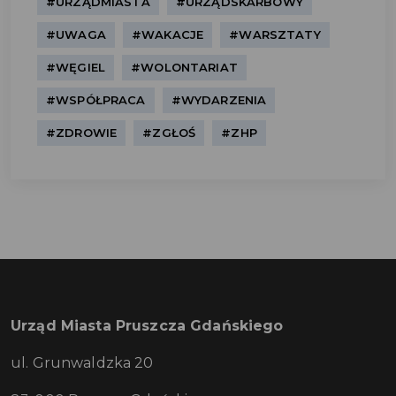
#URZĄDMIASTA
#URZĄDSKARBOWY
#UWAGA
#WAKACJE
#WARSZTATY
#WĘGIEL
#WOLONTARIAT
#WSPÓŁPRACA
#WYDARZENIA
#ZDROWIE
#ZGŁOŚ
#ZHP
Urząd Miasta Pruszcza Gdańskiego
ul. Grunwaldzka 20