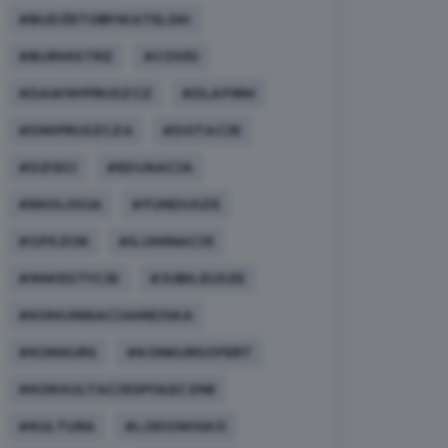
#BUDŻETOBYWATELSKI
#BURMISTRZ
#COVID
#DAWNYPRUSZCZ
#DLAFIRM
#DNIPRUSZCZA
#DOTACJE
#DZIECI
#EDUKACJA
#EKOLOGIA
#FUNDUSZE
#GPSZOK
#ILUMINACJE
#INWESTYCJE
#JUBILEUSZE
#KOMUNIKACJAMIEJSKA
#KONKURS
#KONKURSOFERT
#KONSULTACJESPOŁECZNE
#KULTURA
#LODOWISKO