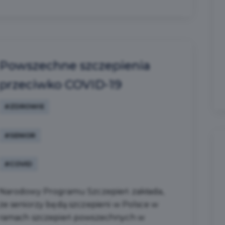
Powszechne szczepienia
przeciwko COVID-19
#ZDROWIE
#SENIOR
#COVID
Narodowy Programu Szczepień zakłada,
że seniorzy będą szczepieni w Polsce w
ramach szczepień powszechnych w