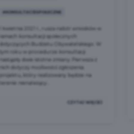
#KONSULTACJESPOŁECZNE
1 kwietnia 2021 r., rusza nabór wniosków w
ramach konsultacji społecznych
dotyczących Budżetu Obywatelskiego. W
tym roku w procedurze konsultacji
nastąpiły dwie istotne zmiany. Pierwsza z
nich dotyczy możliwości zgłoszenia
projektu, który realizowany będzie na
terenie nienależący...
CZYTAJ WIĘCEJ