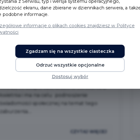
#URZĄDMIASTA
zystania z Serwisu, typ i wersja systemu operacyjnego,
dzielczość ekranu, dane zbierane w dziennikach serwera, a takż
e podobne informacje.
#ŚWIĘTO
zegółowe informacje o plikach cookies znajdziesz w Polityce
watności
#ZDROWIE
Zgadzam się na wszystkie ciasteczka
#ILUMINACJE
Odrzuć wszystkie opcjonalne
Światowy Dzień Świadomości Autyzmu
Dostosuj wybór
(ang. World Autism Awareness Day,
WAAD) to święto obchodzone corocznie 2
kwietnia i ma na celu podnoszenie
świadomości społecznej na temat tego
zaburzenia....
CZYTAJ WIĘCEJ