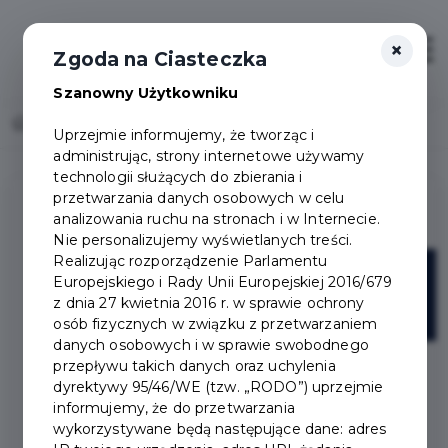
×
Otwór
Zgoda na Ciasteczka
Szanowny Użytkowniku
Home
Lista aktualności
Uprzejmie informujemy, że tworząc i
administrując, strony internetowe używamy
technologii służących do zbierania i
przetwarzania danych osobowych w celu
analizowania ruchu na stronach i w Internecie.
Nie personalizujemy wyświetlanych treści.
Realizując rozporządzenie Parlamentu
10
Europejskiego i Rady Unii Europejskiej 2016/679
z dnia 27 kwietnia 2016 r. w sprawie ochrony
lip
osób fizycznych w związku z przetwarzaniem
danych osobowych i w sprawie swobodnego
przepływu takich danych oraz uchylenia
dyrektywy 95/46/WE (tzw. „RODO”) uprzejmie
informujemy, że do przetwarzania
wykorzystywane będą następujące dane: adres