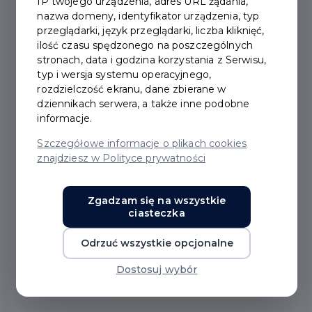
IP twojego urządzenia, adres URL żądania,
nazwa domeny, identyfikator urządzenia, typ
przeglądarki, język przeglądarki, liczba kliknięć,
ilość czasu spędzonego na poszczególnych
stronach, data i godzina korzystania z Serwisu,
typ i wersja systemu operacyjnego,
rozdzielczość ekranu, dane zbierane w
dziennikach serwera, a także inne podobne
informacje.
Nabór wniosków o
Szczegółowe informacje o plikach cookies
przyznanie dotacji na
znajdziesz w Polityce prywatności
usuwanie wyrobów
Zgadzam się na wszystkie
zawierających azbest
ciasteczka
Odrzuć wszystkie opcjonalne
#DOTACJE
Dostosuj wybór
#EKOLOGIA