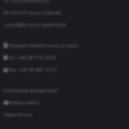
ul. Grunwaldzka 20
83-000 Pruszcz Gdański
urzad@pruszcz-gdanski.pl
Książka teleadresowa Urzędu
tel. +48 58 775 99 55
fax. +48 58 682 34 51
Deklaracja dostępności
Mapa miasta
Mapa strony