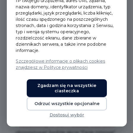
IP twojego urządzenia, adres URL żądania,
nazwa domeny, identyfikator urządzenia, typ
przeglądarki, język przeglądarki, liczba kliknięć,
ilość czasu spędzonego na poszczególnych
stronach, data i godzina korzystania z Serwisu,
typ i wersja systemu operacyjnego,
rozdzielczość ekranu, dane zbierane w
dziennikach serwera, a także inne podobne
informacje.
Akcja „Ferie zimowe” na
Szczegółowe informacje o plikach cookies
basenie przy Szkole
znajdziesz w Polityce prywatności
Podstawowej nr 4
Zgadzam się na wszystkie
ciasteczka
#BASEN
Odrzuć wszystkie opcjonalne
W najbliższe ferie zimowe tj. od 16 do 27
Dostosuj wybór
stycznia 2023 r., na basenie przy Szkole
Podstawowej nr 4 w Pruszczu Gdańskim
obowiązywać będzie akcja "Ferie zimowe".