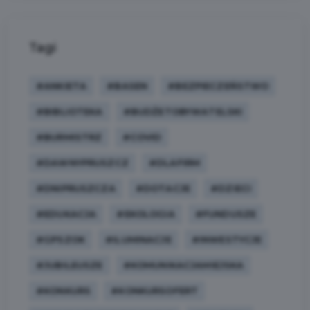
Tagi
#ANKIETA
#BASEN
#BEZPIECZEŃSTWO
#BIBLIOTEKA
#BUDŻETOBYWATELSKI
#BURMISTRZ
#COVID
#DAWNYPRUSZCZ
#DLAFIRM
#DNIPRUSZCZA
#DOTACJE
#DZIECI
#EDUKACJA
#EKOLOGIA
#FUNDUSZE
#GPSZOK
#ILUMINACJE
#INWESTYCJE
#JUBILEUSZE
#KOMUNIKACJAMIEJSKA
#KONKURS
#KONKURSOFERT