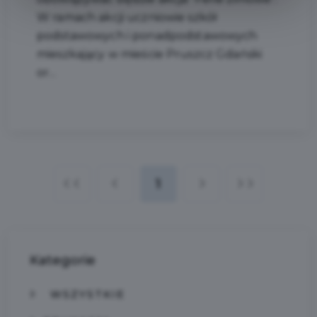
W ramach akcji uczniowie szkół
podstawowych i ponadpodstawowych
mieszkający w mieście Pruszcz Gdański
or...
1
Kategorie
WSZYSTKIE