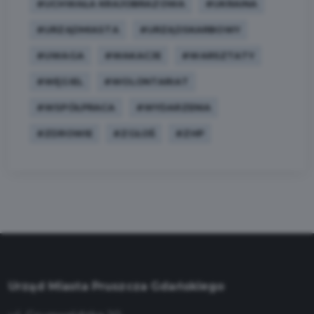
#UCHWAŁA KRAJOBRAZOWA
#UKRAINA
#URZĄDMIASTA
#URZĄDSKARBOWY
#UWAGA
#WAKACJE
#WARSZTATY
#WĘGIEL
#WOLONTARIAT
#WSPÓŁPRACA
#WYDARZENIA
#ZDROWIE
#ZGŁOŚ
#ZHP
Urząd Miasta Pruszcza Gdańskiego