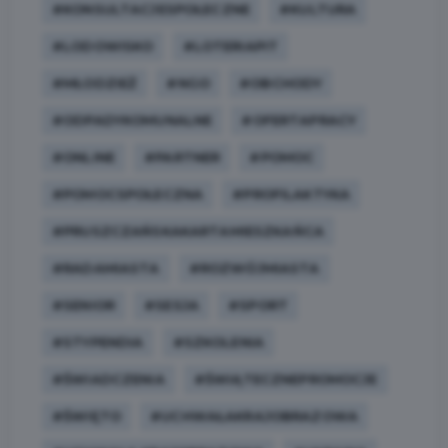
#KONSULTACJESPOŁECZNE
#KULTURA
#LODOWISKO
#LOTERIAPIT
#MŁODZIEŻ
#NGO
#OBCHODY
#ODPADYKOMUNALNE
#OFERTAPRACY
#ONLINE
#PARTNER
#POMOC
#POMOCSPOŁECZNA
#PROFILAKTYKA
#PRUSZCZAŃSKAKARTAMIESZKAŃCA
#RADAMIASTA
#ROZWÓJMIASTA
#SENIOR
#SESJA
#SPORT
#STYPENDIA
#SZKOLENIA
#ŚWIADCZENIA
#ŚWIĄTECZNEPROMOCJE
#ŚWIĘTO
#UCHWAŁAKRAJOBRAZOWA