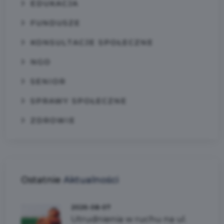
EDUKACJA
FUNDUSZE
KONSULTACJE SPOŁECZNE
NGO
SENIOR
SPRAWY SPOŁECZNE
ZDROWIE
Ostatnie
Aktualności
2026-08-07
Utrudnienia w ruchu na ul.