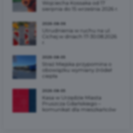
Wojciecha Kossaka od 17
sierpnia do 15 września 2026 r.
2026-08-06
Utrudnienia w ruchu na ul.
Cichej w dniach 17-30.08.2026
r.
2026-08-05
Straż Miejska przypomina o
obowiązku wymiany źródeł
ciepła
2026-08-05
Kasa w Urzędzie Miasta
Pruszcza Gdańskiego –
komunikat dla mieszkańców