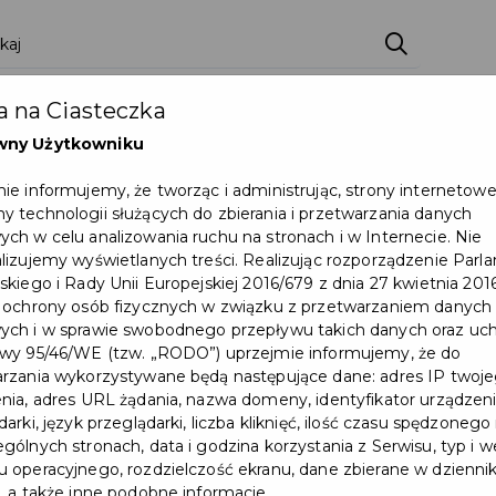
ci
Wydarzenia
O Mieście
Kultura i Sport
 na Ciasteczka
eczna
Programy
Czyste miasto
Zainwes
wny Użytkowniku
zu
Mapa Miasta
Załatw sprawę
Zamówie
ie informujemy, że tworząc i administrując, strony internetow
 technologii służących do zbierania i przetwarzania danych
Ochrona ludności
ch w celu analizowania ruchu na stronach i w Internecie. Nie
lizujemy wyświetlanych treści. Realizując rozporządzenie Par
skiego i Rady Unii Europejskiej 2016/679 z dnia 27 kwietnia 2016
 ochrony osób fizycznych w związku z przetwarzaniem danych
ch i w sprawie swobodnego przepływu takich danych oraz uch
wy 95/46/WE (tzw. „RODO”) uprzejmie informujemy, że do
rzania wykorzystywane będą następujące dane: adres IP twoj
Akcja #WodadlaPacjentów -
nia, adres URL żądania, nazwa domeny, identyfikator urządzeni
arki, język przeglądarki, liczba kliknięć, ilość czasu spędzonego
zebrano 1500 litrów wody
gólnych stronach, data i godzina korzystania z Serwisu, typ i w
 operacyjnego, rozdzielczość ekranu, dane zbierane w dzienni
, a także inne podobne informacje.