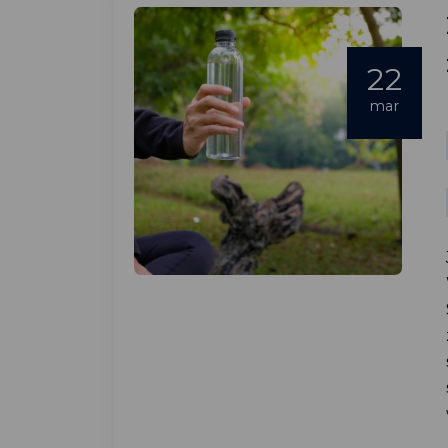
22
mar