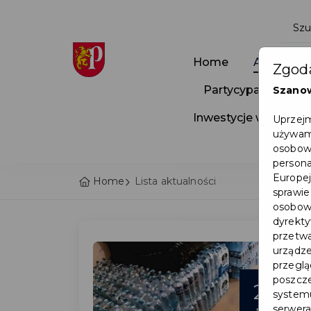
Home
Aktualnoś
Zgoda
Partycypacja Społ
Szano
Inwestycje w Pruszc
Uprzejm
używamy
osobowy
persona
Europej
Home
Lista aktualności
sprawie
osobowy
dyrekty
przetwa
urządze
przegląd
poszcze
24
systemu
serwera
mar