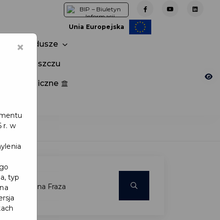
Unia Europejska
×
Fundusze
tuj w Pruszczu
nia publiczne
e
lamentu
 r. w
ylenia
ego
a, typ
 na
ersja
kach