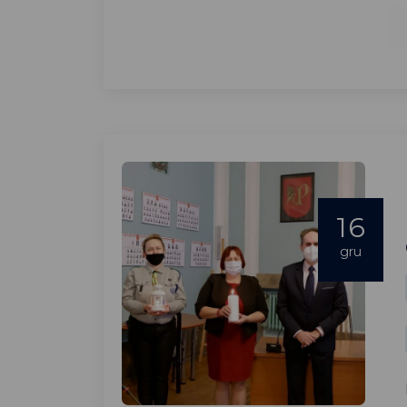
16
gru