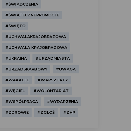
#ŚWIADCZENIA
#ŚWIĄTECZNEPROMOCJE
#ŚWIĘTO
#UCHWAŁAKRAJOBRAZOWA
#UCHWAŁA KRAJOBRAZOWA
#UKRAINA
#URZĄDMIASTA
#URZĄDSKARBOWY
#UWAGA
#WAKACJE
#WARSZTATY
#WĘGIEL
#WOLONTARIAT
#WSPÓŁPRACA
#WYDARZENIA
#ZDROWIE
#ZGŁOŚ
#ZHP