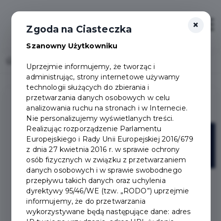
×
Otwór
Zgoda na Ciasteczka
Szanowny Użytkowniku
Home
Lista aktualności
Uprzejmie informujemy, że tworząc i
administrując, strony internetowe używamy
technologii służących do zbierania i
przetwarzania danych osobowych w celu
analizowania ruchu na stronach i w Internecie.
Nie personalizujemy wyświetlanych treści.
Realizując rozporządzenie Parlamentu
22
Europejskiego i Rady Unii Europejskiej 2016/679
z dnia 27 kwietnia 2016 r. w sprawie ochrony
gru
osób fizycznych w związku z przetwarzaniem
danych osobowych i w sprawie swobodnego
przepływu takich danych oraz uchylenia
dyrektywy 95/46/WE (tzw. „RODO”) uprzejmie
informujemy, że do przetwarzania
wykorzystywane będą następujące dane: adres